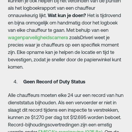
kunnen je ook helpen bij het verbinden van de punten
als het logboekrapport van een chauffeur
onnauwkeurig lijkt.
Wat kun je doen?
Het is tijdrovend
en bijna onmogelijk om handmatig door het logboek
van elke chauffeur te gaan. Met behulp van een
wagenparveiligheidscamera
zoalsDriveri weet je
precies waar je chauffeurs op een specifiek moment
zijn. Elke opname kan je helpen de locatie en tijd te
bevestigen, zodat je sneller door de papierwinkel kunt
komen.
Geen Record of Duty Status
Alle chauffeurs moeten elke 24 uur een record van hun
dienststatus bijhouden. Als een vervoerder er niet in
slaagt dit record tijdens een inspectie te verstrekken,
kunnen ze $1.270 per dag tot $12.695 worden beboet.
Record-bijhoudingsovertredingen zijn een ernstig
vergrijp onder
FMSCA's regelgeving (935.8a)
. Om de