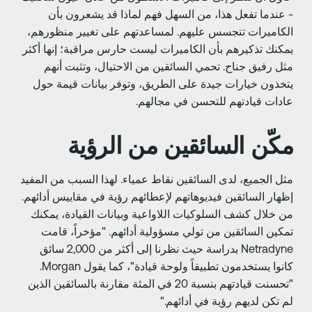
 عندما تفعل هذا، من السهل فهم لماذا قد يشعرون بأن
لكاميرات تتجسس عليهم. لمساعدتهم على تغيير منظورهم،
مكنك تذكيرهم بأن الكاميرات ليست حارس مراقبة؛ إنها أكثر
ثل رفيق جناح. تحمي السائقين من الاحتيال، وتثبت أنهم
تخذون خيارات جيدة على الطريق، وتوفر بيانات قيمة حول
ادات قيادتهم للتحسن في مجالهم.
كّن السائقين من الرؤية
ثل الجميع، لدى السائقين نقاط عمياء. لهذا السبب من المفيد
ظهار السائقين فيديوهاتهم لإعطائهم رؤية في مقاييس أدائهم.
ن خلال كشف السلوكيات اللاواعية وبيانات القيادة، يمكنك
مكين السائقين من تولي مسؤولية أدائهم. "مؤخراً، قامت
Netradyne بدراسة حيث نظرنا إلى أكثر من 2,000 سائق
كانوا يستخدمون تطبيقاً ولوحة قيادة"، كما يقول Morgan.
"تحسنت قيادتهم بنسبة 20 في المئة مقارنة بالسائقين الذين
م تكن لديهم رؤية في أدائهم."