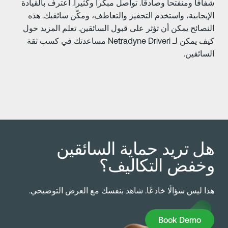
فافاً ومنفتحاً وصادقاً. تواصل مبكراً وكثيراً. اعترف بالقيادة
لإيجابية، واستخدم التحفيز والتعاطف، ومكّن سائقيك. هذه
لنصائح يمكن أن تؤثر على قبول السائقين. تعلم المزيد حول
كيف يمكن لـ Netradyne Driveri مساعدتك في كسب ثقة
لسائقين.
ل تريد حماية السائقين
خفض التكاليف؟
ذا ليس سؤالًا خادعًا. شاهد بنفسك مع العرض التوضيحي.
Book Dem
Book Demo