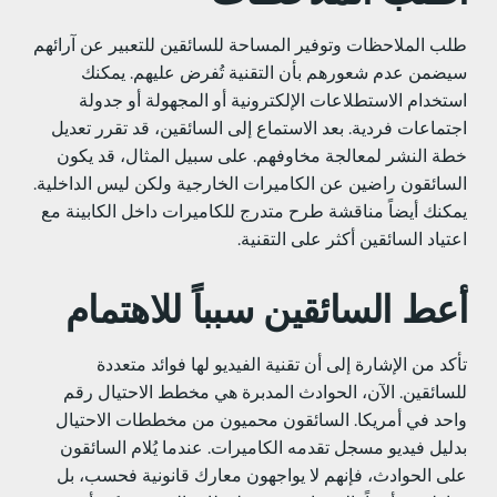
لب الملاحظات وتوفير المساحة للسائقين للتعبير عن آرائهم
يضمن عدم شعورهم بأن التقنية تُفرض عليهم. يمكنك
ستخدام الاستطلاعات الإلكترونية أو المجهولة أو جدولة
جتماعات فردية. بعد الاستماع إلى السائقين، قد تقرر تعديل
طة النشر لمعالجة مخاوفهم. على سبيل المثال، قد يكون
لسائقون راضين عن الكاميرات الخارجية ولكن ليس الداخلية.
مكنك أيضاً مناقشة طرح متدرج للكاميرات داخل الكابينة مع
عتياد السائقين أكثر على التقنية.
عط السائقين سبباً للاهتمام
أكد من الإشارة إلى أن تقنية الفيديو لها فوائد متعددة
لسائقين. الآن، الحوادث المدبرة هي مخطط الاحتيال رقم
احد في أمريكا. السائقون محميون من مخططات الاحتيال
دليل فيديو مسجل تقدمه الكاميرات. عندما يُلام السائقون
لى الحوادث، فإنهم لا يواجهون معارك قانونية فحسب، بل