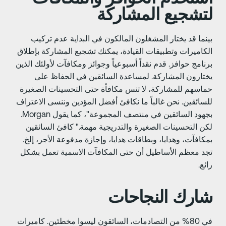
تشجيع المشاركة
ينما قد يختار المشغلون المالكون في البداية عدم تركيب
لكاميرات وتطبيقات القيادة، يمكنك تشجيع المشاركة بإطلاق
رنامج حوافز. قدم نقداً أسبوعياً وجوائز ومكافآت لأولئك الذين
ختارون المشاركة. لمساعدة السائقين في الحفاظ على
ماسهم للمشاركة، لا تنس مكافأة حتى التحسينات الصغيرة
لسائقين. نحن غالباً ما نكافئ أفضل المؤدين وننسى الاعتراف
بجهود السائقين في منتصف المجموعة"، كما يقول Morgan.
كن التحسينات الصغيرة والتدريجية مهمة." كافئ السائقين
مكافآت، وهدايا، وبطاقات هدايا، وإجازة مدفوعة الأجر، إلخ.
جد معظم الأساطيل أن حتى المكافآت الاسمية تعمل بشكل
ائع.
ارك النجاحات
في 80% من التصادمات، السائقون ليسوا مخطئين. كاميرات