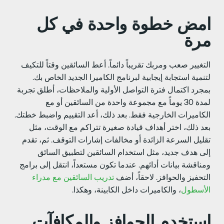
مض خطوة واحدة في كل
رة
لتغيير صعب ومربك تقريباً دائماً. أعط السائقين وقتاً للتكيف
تنمية استجابة إيجابية لبرنامج الكاميرا الجديد الخاص بك.
مجرد اكتمال فترة التواصل الأولية والملاحظات، أطلق تجربة
لمدة 30 يوماً مع مجموعة واحدة من السائقين أو مع
لكاميرات الخارجية فقط. بعد ذلك، أعد التقييم واضبط خطتك.
عد ذلك، اختر أهداف قيادة صغيرة تتراكم مع الوقت، مثل
قليل السرعة الزائدة أو مخالفات إشارات التوقف. ثم، تقدم
لى هدف جديد، مثل استخدام السائقين لتطبيق السائق
مناقشة بيانات أدائهم. عندما تكون مستعداً، انتقل إلى برامج
لتحفيز والحوافز. لاحقاً، أضف
تدريب السائقين مع مدراء
لأسطول
، والكاميرات داخل الكابينة، وهكذا.
ستخدم الحوافز والمكافآت