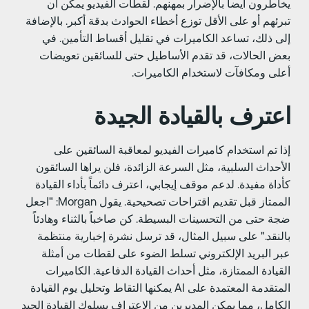
خاطرون أيضاً بالإضرار بمهنهم. لقطات الفيديو يمكن أن
برئهم أو على الأقل توزع أخطاء الحوادث بدقة أكبر. بالإضافة
لى ذلك، تساعد الكاميرات في تقليل أقساط التأمين. في
عض الحالات، قد تقدم الأساطيل حتى للسائقين تعويضات
على ومكافآت لاستخدام الكاميرات.
عترف بالقيادة الجيدة
ذا تم استخدام كاميرات الفيديو لمعاقبة السائقين على
لأحداث السلبية، مثل السرعة الزائدة، فلن يراها السائقون
أداة مفيدة. لدعم موقف إيجابي، اعترف دائماً بأداء القيادة
الممتاز قبل تقديم اقتراحات تصحيحية. يقول Morgan: "اجعل
جة حتى من التحسينات البسيطة. كن صاخباً بالثناء وهادئاً
النقد." على سبيل المثال، قد ترسل نشرة إخبارية منتظمة
بر البريد الإلكتروني تسلط الضوء على لقطات من أمثلة
لقيادة الممتازة، مثل أحداث القيادة الدفاعية. الكاميرات
المتقدمة المعتمدة على AI يمكنها التقاط وتحليل يوم القيادة
لكامل، مما يمكن المديرين من الاعتراف بسلوك القيادة الجيد