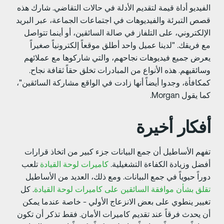
لفيديو أداة قيمة لتقديم الأدلة في حالات التقاضي. شارك هذه
صص التبرئة والفيديوهات في اجتماعات الجماعة، عبر البريد
لإلكتروني، على التلفاز في صالة السائقين، أو أينما تتواصل
ع فريقك. "لدينا عميل واحد أطلق موقعاً إلكترونياً صغيراً
عرض جميع فيديوهات نجاحهم، والتي شاركوها مع عملائهم
سائقيهم. هذه الأنواع من المبادرات تخلق حقاً ثقافة نجاح.
مكافأة، وجدوا أيضاً أنها زادت في الواقع مشاركة السائقين"،
ا يقول Morgan.
فكار أخيرة
فهم الأساطيل أن جمع البيانات جزء كبير من اتخاذ قرارات
فضل وزيادة الكفاءة التشغيلية.
كاميرات لوحة القيادة
تلعب
وراً حيوياً في جمع البيانات. ومع ذلك، العديد من الأساطيل
قلق بشأن موافقة السائقين على كاميرات لوحة القيادة
. كل
غيير ينطوي على بعض الانزعاج الأولي - خاصة عندما يمكن
ن يحدث فرقاً عند تقديم كاميرات الأمان. فقط تذكر أن تكون