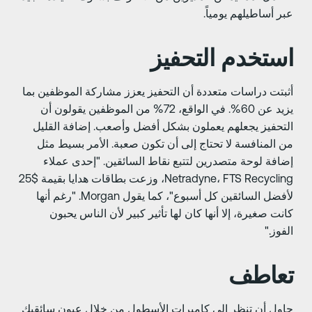
بر أساطيلهم يومياً.
ستخدم التحفيز
ثبتت دراسات متعددة أن التحفيز يعزز مشاركة الموظفين بما
يزيد عن 60%. في الواقع، 72% من الموظفين يقولون أن
لتحفيز يجعلهم يعملون بشكل أفضل وأصعب. إضافة القليل
ن المنافسة لا تحتاج إلى أن تكون صعبة. الأمر بسيط مثل
ضافة لوحة متصدرين لتتبع نقاط السائقين. "إحدى عملاء
Netradyne، FTS Recycling، وزعت بطاقات هدايا بقيمة $25
لأفضل السائقين كل أسبوع"، كما يقول Morgan. "رغم أنها
انت صغيرة، إلا أنها كان لها تأثير كبير لأن الناس يحبون
لفوز."
عاطف
اول أن تنظر إلى كاميرات الأسطول من خلال عيون سائقيك