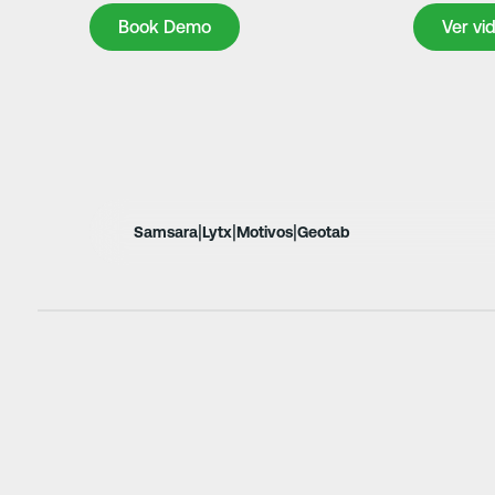
Book Demo
Book Demo
Ver vi
|
|
|
Samsara
Lytx
Motivos
Geotab