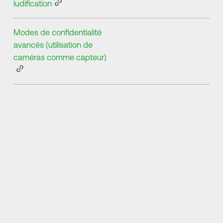
ludification
Modes de confidentialité
avancés (utilisation de
caméras comme capteur)
ui
« Depuis que j'ai eu Netradyne, mes accident
me
mon équipe et corriger les comportements de
un
potentiel et le score réel, et des façons 