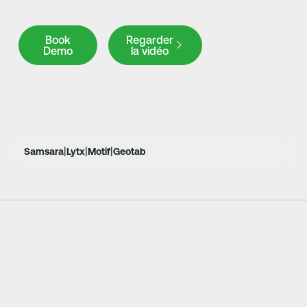
Book Demo
Book
Regarder
Demo
la vidéo
|
|
|
Samsara
Lytx
Motif
Geotab