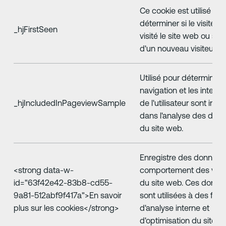
Ce cookie est utilisé po
déterminer si le visiteur
_hjFirstSeen
visité le site web ou s'il 
d'un nouveau visiteur.
Utilisé pour déterminer s
navigation et les interac
_hjIncludedInPageviewSample
de l'utilisateur sont incl
dans l'analyse des don
du site web.
Enregistre des données 
‍<strong data-w-
comportement des visit
id="63f42e42-83b8-cd55-
du site web. Ces donné
9a81-512abf9f417a">En savoir
sont utilisées à des fins
plus sur les cookies</strong>
d'analyse interne et
d'optimisation du site w