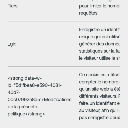
Tiers
pour limiter le nombre d
requêtes.
Enregistre un identifiant
unique qui est utilisé po
_gid
générer des données
statistiques sur la faço
le visiteur utilise le site 
Ce cookie est utilisé po
‍<strong data-w-
compter le nombre de f
id="5d1fbea8-e590-4081-
qu'un site web a été vis
40d7-
différents visiteurs. Pou
00c07992e8a5">Modifications
faire, un identifiant est a
de la présente
au visiteur, afin qu'il ne s
politique</strong>
pas enregistré deux fois