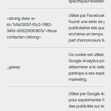
spécifique.Persistant_f
Utilisé par Facebook po
‍<strong data-w-
fournir une série de pro
id="bfa03057-f0c2-0f82-
publicitaires tels que d
34fd-d0623106387a">Nous
enchères en temps réel 
contacter</strong>
part d'annonceurs tiers.
Ce cookie est utilisé par
Google Analytics pour
_gaexp
déterminer si le visiteur
participe à ses expérie
marketing.
Utilisé par Google AdS
pour expérimenter l'effi
des publicités sur les si