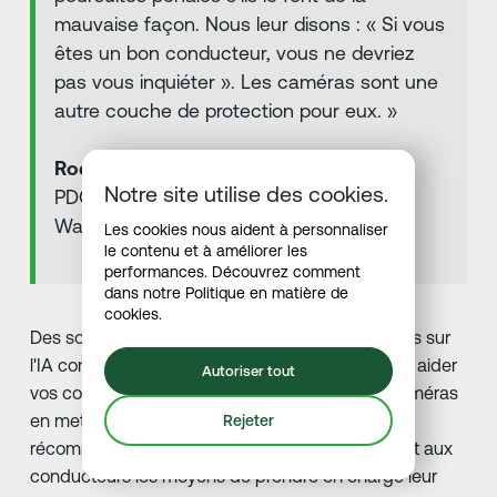
mauvaise façon. Nous leur disons : « Si vous
êtes un bon conducteur, vous ne devriez
pas vous inquiéter ». Les caméras sont une
autre couche de protection pour eux. »
Rod Cooper
Notre site utilise des cookies.
PDG de Classic Transportation &
Warehousing.
Les cookies nous aident à personnaliser
le contenu et à améliorer les
performances. Découvrez comment
dans notre
Politique en matière de
cookies
.
Des solutions avancées de sécurité vidéo basées sur
l'IA comme le chauffeur de Netradyne•I peuvent aider
Autoriser tout
vos conducteurs à embarquement avec des caméras
en mettant l'accent sur la reconnaissance et la
Rejeter
récompense de la bonne conduite et en donnant aux
conducteurs les moyens de prendre en charge leur