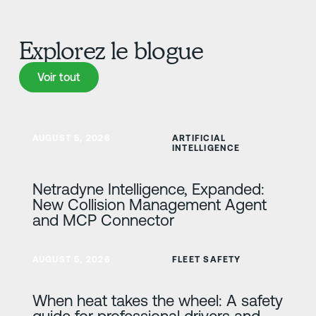
Explorez le blogue
Voir tout
Voir tout
En savoir plus
AUGUST 5, 2026
ARTIFICIAL
INTELLIGENCE
Netradyne Intelligence, Expanded:
New Collision Management Agent
and MCP Connector
En savoir plus
AUGUST 5, 2026
FLEET SAFETY
When heat takes the wheel: A safety
guide for professional drivers and