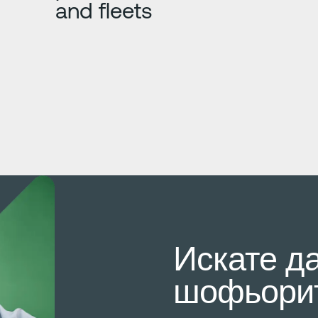
and fleets
Искате д
шофьорит