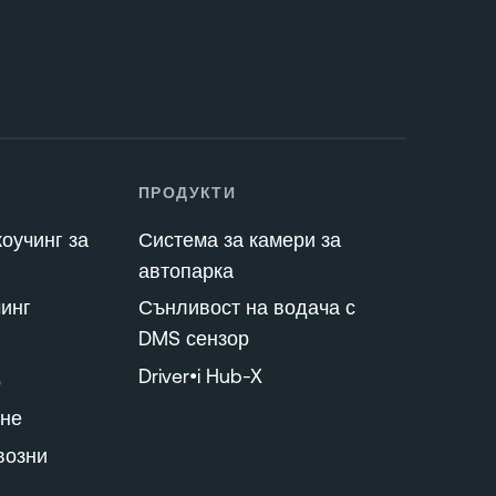
ПРОДУКТИ
оучинг за
Система за камери за
автопарка
инг
Сънливост на водача с
DMS сензор
Driver•i Hub-X
о
не
возни