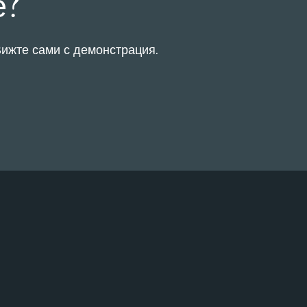
е?
 Вижте сами с демонстрация.