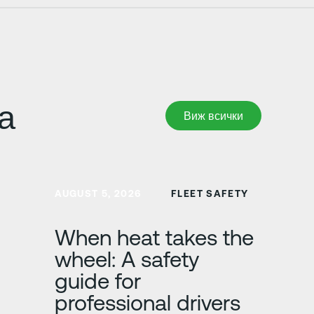
а
Виж всички
Виж всички
Научете повече
AUGUST 5, 2026
FLEET SAFETY
When heat takes the
wheel: A safety
guide for
professional drivers