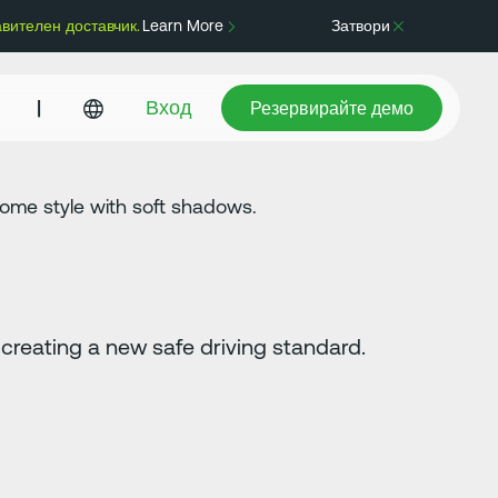
авителен доставчик.
Learn More
Затвори
Резервирайте демо
|
Вход
Резервирайте демо
reating a new safe driving standard.