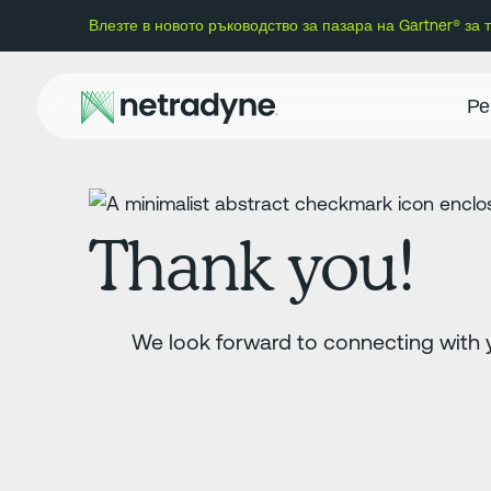
Влезте в новото ръководство за пазара на Gartner® за
Ре
Thank you!
We look forward to connecting with 