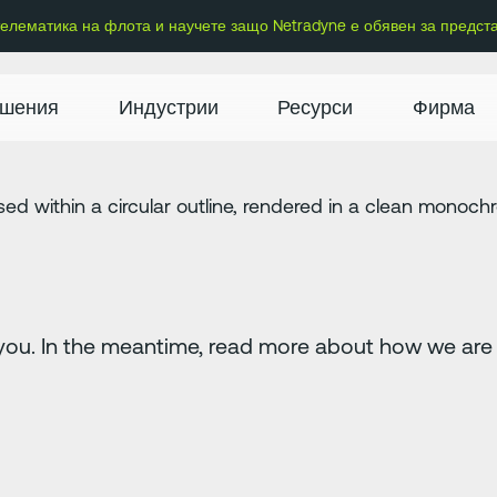
 телематика на флота и научете защо Netradyne е обявен за предст
шения
Индустрии
Ресурси
Фирма
you. In the meantime, read more about how we are c