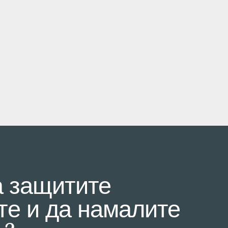
а защитите
е и да намалите