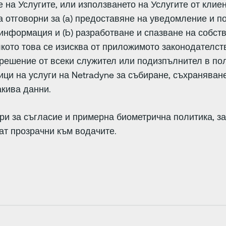
 на Услугите, или използването на Услугите от клие
а отговорни за (a) предоставяне на уведомление и п
нформация и (b) разработване и спазване на собств
ото това се изисква от приложимото законодателств
ешение от всеки служител или подизпълнител в полз
ци на услуги на Netradyne за събиране, съхраняван
кива данни.
 за съгласие и примерна биометрична политика, за
ат прозрачни към водачите.