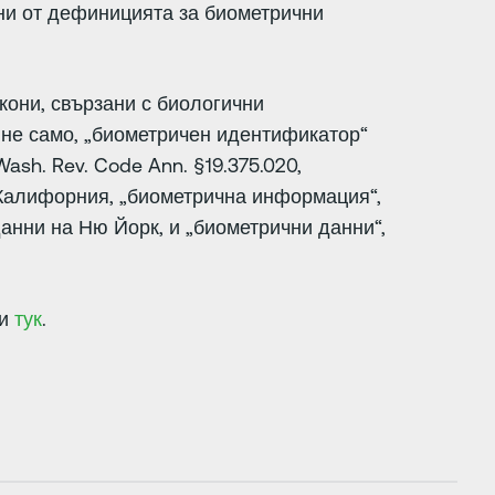
ни от дефиницията за биометрични
кони, свързани с биологични
 не само, „биометричен идентификатор“
ash. Rev. Code Ann. §19.375.020,
 Калифорния, „биометрична информация“,
данни на Ню Йорк, и „биометрични данни“,
ни
тук
.