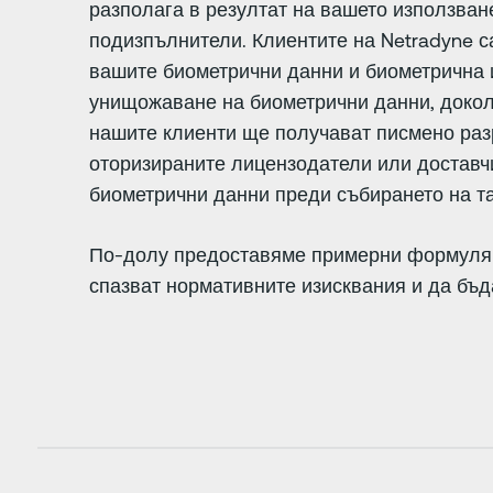
разполага в резултат на вашето използване
подизпълнители. Клиентите на Netradyne с
вашите биометрични данни и биометрична и
унищожаване на биометрични данни, доколк
нашите клиенти ще получават писмено разр
оторизираните лицензодатели или доставчи
биометрични данни преди събирането на та
По-долу предоставяме примерни формуляри
спазват нормативните изисквания и да бъд