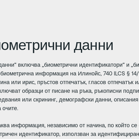
ометрични данни
данни“ включва „биометрични идентификатори“ и „би
 биометрична информация на Илинойс, 740 ILCS § 14
на или ирис, пръстов отпечатък, гласов отпечатък и
ключват образци от писане на ръка, ръкописни подп
едвания или скрининг, демографски данни, описания
а очите.
ва информация, независимо от начина, по който се 
тричен идентификатор, използван за идентифициран