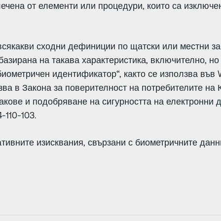
чена от елементи или процедури, които са изключе
сякакви сходни дефиниции по щатски или местни за
базирана на такава характеристика, включително, но
биометричен идентификатор“, както се използва във W
зва в Закона за поверителност на потребителите на
хакове и подобряване на сигурността на електронни 
-110-103.
тивните изисквания, свързани с биометричните дан