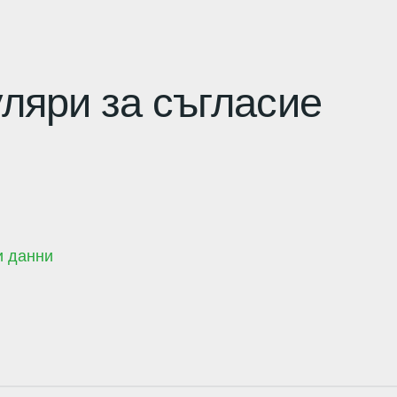
яри за съгласие
и данни