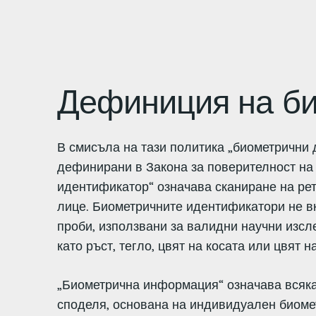
Дефиниция на би
В смисъла на тази политика „биометрични 
дефинирани в Закона за поверителност на
идентификатор“ означава сканиране на рети
лице. Биометричните идентификатори не в
проби, използвани за валидни научни изсл
като ръст, тегло, цвят на косата или цвят н
„Биометрична информация“ означава всякак
споделя, основана на индивидуален биоме