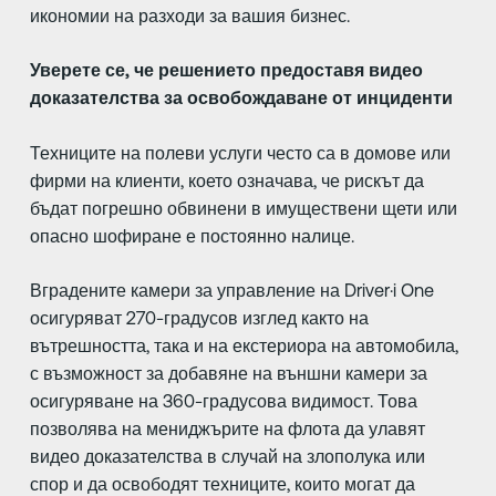
икономии на разходи за вашия бизнес.
Уверете се, че решението предоставя видео
доказателства за освобождаване от инциденти
Техниците на полеви услуги често са в домове или
фирми на клиенти, което означава, че рискът да
бъдат погрешно обвинени в имуществени щети или
опасно шофиране е постоянно налице.
Вградените камери за управление на Driver·i One
осигуряват 270-градусов изглед както на
вътрешността, така и на екстериора на автомобила,
с възможност за добавяне на външни камери за
осигуряване на 360-градусова видимост. Това
позволява на мениджърите на флота да улавят
видео доказателства в случай на злополука или
спор и да освободят техниците, които могат да