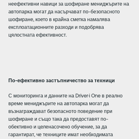
неефективни навици за шофиране мениджърите на
автопарка могат да насърчават по-безопасното
шофиране, което в крайна сметка намалява
експлоатационните разходи и подобрява
цялостната ефективност.
По-ефективно застъпничество за техници
С мониторинга и данните на Driver·i One в реално
време мениджърите на автопарка могат да
възнаграждават безопасното поведение при
шофиране и също така да предоставят по-
обективно и целенасочено обучение, за да
гарантират, че техниците имат необходимата