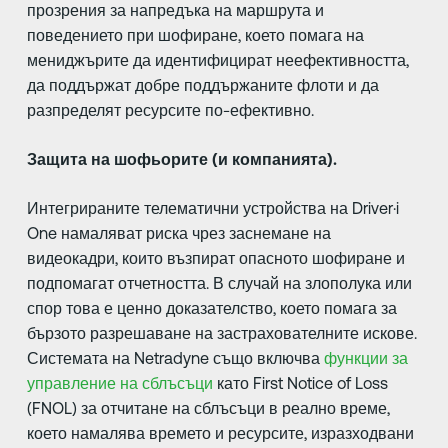
прозрения за напредъка на маршрута и
поведението при шофиране, което помага на
мениджърите да идентифицират неефективността,
да поддържат добре поддържаните флоти и да
разпределят ресурсите по-ефективно.
Защита на шофьорите (и компанията).
Интегрираните телематични устройства на Driver·i
One намаляват риска чрез заснемане на
видеокадри, които възпират опасното шофиране и
подпомагат отчетността. В случай на злополука или
спор това е ценно доказателство, което помага за
бързото разрешаване на застрахователните искове.
Системата на Netradyne също включва
функции за
управление на сблъсъци
като First Notice of Loss
(FNOL) за отчитане на сблъсъци в реално време,
което намалява времето и ресурсите, изразходвани