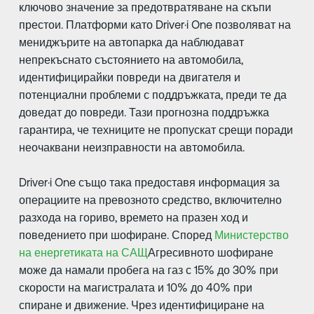
ключово значение за предотвратяване на скъпи
престои. Платформи като Driver·i One позволяват на
мениджърите на автопарка да наблюдават
непрекъснато състоянието на автомобила,
идентифицирайки повреди на двигателя и
потенциални проблеми с поддръжката, преди те да
доведат до повреди. Тази прогнозна поддръжка
гарантира, че техниците не пропускат срещи поради
неочаквани неизправности на автомобила.
Driver·i One също така предоставя информация за
операциите на превозното средство, включително
разхода на гориво, времето на празен ход и
поведението при шофиране. Според
Министерство
на енергетиката на САЩ
Агресивното шофиране
може да намали пробега на газ с 15% до 30% при
скорости на магистралата и 10% до 40% при
спиране и движение. Чрез идентифициране на