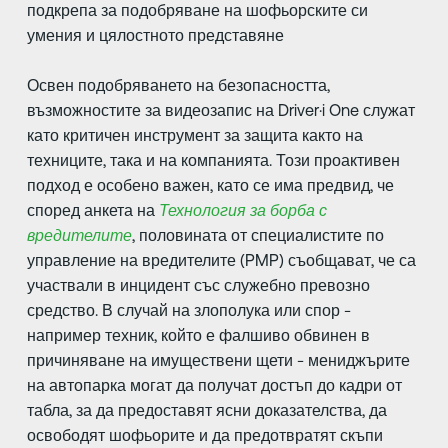
подкрепа за подобряване на шофьорските си
умения и цялостното представяне
Освен подобряването на безопасността,
възможностите за видеозапис на Driver·i One служат
като критичен инструмент за защита както на
техниците, така и на компанията. Този проактивен
подход е особено важен, като се има предвид, че
според анкета на
Технология за борба с
вредителите
, половината от специалистите по
управление на вредителите (PMP) съобщават, че са
участвали в инцидент със служебно превозно
средство. В случай на злополука или спор -
например техник, който е фалшиво обвинен в
причиняване на имуществени щети - мениджърите
на автопарка могат да получат достъп до кадри от
табла, за да предоставят ясни доказателства, да
освободят шофьорите и да предотвратят скъпи