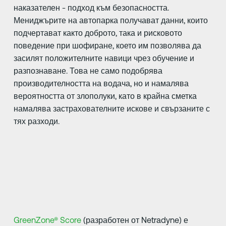
наказателен - подход към безопасността.
Мениджърите на автопарка получават данни, които
подчертават както доброто, така и рисковото
поведение при шофиране, което им позволява да
засилят положителните навици чрез обучение и
разпознаване. Това не само подобрява
производителността на водача, но и намалява
вероятността от злополуки, като в крайна сметка
намалява застрахователните искове и свързаните с
тях разходи.
GreenZone® Score
(разработен от Netradyne) е