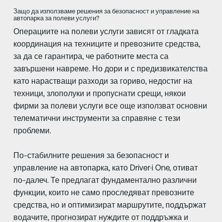
Защо да използваме решения за безопасност и управление на
автопарка за полеви услуги?
Операциите на полеви услуги зависят от гладката
координация на техниците и превозните средства,
за да се гарантира, че работните места са
завършени навреме. Но дори и с предизвикателства
като нарастващи разходи за гориво, недостиг на
техници, злополуки и пропуснати срещи, някои
фирми за полеви услуги все още използват основни
телематични инструменти за справяне с тези
проблеми.
По-стабилните решения за безопасност и
управление на автопарка, като Driver·i One, отиват
по-далеч. Те предлагат фундаментално различни
функции, които не само проследяват превозните
средства, но и оптимизират маршрутите, поддържат
водачите, прогнозират нуждите от поддръжка и