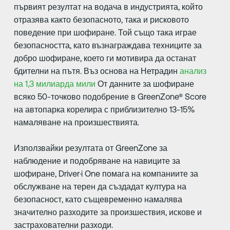
първият резултат на водача в индустрията, който
отразява както безопасното, така и рисковото
поведение при шофиране. Той също така играе
безопасността, като възнаграждава техниците за
добро шофиране, което ги мотивира да останат
бдителни на пътя. Въз основа на Нетрадин
анализ
на 1,3 милиарда мили
От данните за шофиране
всяко 50-точково подобрение в GreenZone® Score
на автопарка корелира с приблизително 13-15%
намаляване на произшествията.
Използвайки резултата от GreenZone за
наблюдение и подобряване на навиците за
шофиране, Driver·i One помага на компаниите за
обслужване на терен да създадат култура на
безопасност, като същевременно намалява
значително разходите за произшествия, искове и
застрахователни разходи.