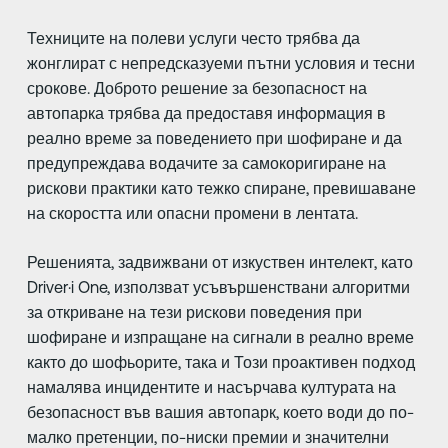
Техниците на полеви услуги често трябва да
жонглират с непредсказуеми пътни условия и тесни
срокове. Доброто решение за безопасност на
автопарка трябва да предоставя информация в
реално време за поведението при шофиране и да
предупреждава водачите за самокоригиране на
рискови практики като тежко спиране, превишаване
на скоростта или опасни промени в лентата.
Решенията, задвижвани от изкуствен интелект, като
Driver·i One, използват усъвършенствани алгоритми
за откриване на тези рискови поведения при
шофиране и изпращане на сигнали в реално време
както до шофьорите, така и Този проактивен подход
намалява инцидентите и насърчава културата на
безопасност във вашия автопарк, което води до по-
малко претенции, по-ниски премии и значителни