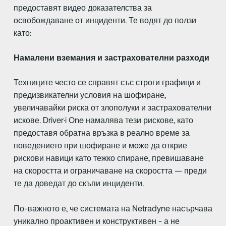
предоставят видео доказателства за
освобождаване от инциденти. Те водят до ползи
като:
Намалени вземания и застрахователни разходи
Техниците често се справят със строги графици и
предизвикателни условия на шофиране,
увеличавайки риска от злополуки и застрахователни
искове. Driver·i One намалява тези рискове, като
предоставя обратна връзка в реално време за
поведението при шофиране и може да открие
рискови навици като тежко спиране, превишаване
на скоростта и ограничаване на скоростта — преди
те да доведат до скъпи инциденти.
По-важното е, че системата на Netradyne насърчава
уникално проактивен и конструктивен - а не