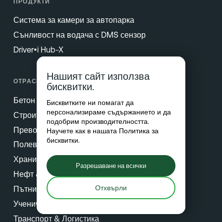
ПРОДУКТИ
Система за камери за автопарка
Сънливост на водача с DMS сензор
Driver•i Hub-X
Нашият сайт използва
ОТРАСЛИ
бисквитки.
Бетон
Бисквитките ни помагат да
персонализираме съдържанието и да
Строителство
подобрим производителността.
Превозни средства за доставки
Научете как в нашата
Политика за
бисквитки
.
Полеви услуги
Храни & Напитки
Разрешаване на всички
Нефт & Газ
Отхвърли
Пътнически транспорт
Ученически транспорт
Транспорт & Логистика