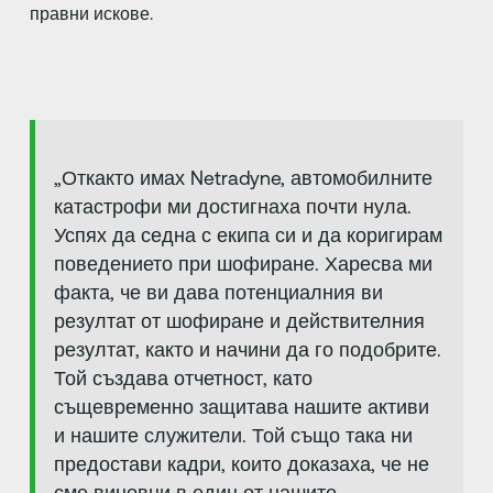
правни искове.
„Откакто имах Netradyne, автомобилните
катастрофи ми достигнаха почти нула.
Успях да седна с екипа си и да коригирам
поведението при шофиране. Харесва ми
факта, че ви дава потенциалния ви
резултат от шофиране и действителния
резултат, както и начини да го подобрите.
Той създава отчетност, като
същевременно защитава нашите активи
и нашите служители. Той също така ни
предостави кадри, които доказаха, че не
сме виновни в един от нашите