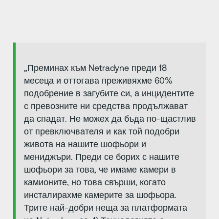
„Преминах към Netradyne преди 18
месеца и оттогава преживяхме 60%
подобрение в загубите си, а инцидентите
с превозните ни средства продължават
да спадат. Не можех да бъда по-щастлив
от превключвателя и как той подобри
живота на нашите шофьори и
мениджъри. Преди се борих с нашите
шофьори за това, че имаме камери в
камионите, но това свърши, когато
инсталирахме камерите за шофьора.
Трите най-добри неща за платформата