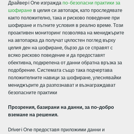
Драйвер·i One изгражда
по-безопасни практики за
шофиране
в целия си автопарк, като проследявате
както положително, така и рисково поведение при
шофиране и пътните условия в реално време. Този
проактивен мониторинг позволява на мениджърите
на автопарка да получат цялостен поглед върху
целия ден на шофиране, бързо да се справят с
всяко рисково поведение и да предоставят
обективна, подкрепена от данни обратна връзка за
подобрение. Системата също така подчертава
положителните навици за шофиране, улеснявайки
мениджърите да разпознават и възнаграждават
безопасните практики
Прозрения, базирани на данни, за по-добро
вземане на решения.
Driver·i One предоставя приложими данни и