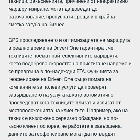
техници. Закъсненията, причинени от неефективно
маршрутизиране, могат да доведат до
разочарование, пропуснати срещи и в крайна
сметка загуба на бизнес.
GPS проследяването и оптимизацията на маршрута
в реално време на Driver·i One гарантират, че
техниците поемат най-ефективните маршрути,
което подобрява скоростта на пристигане навреме и
се превръща в по-надеждни ETA. Функцията за
геофениране на Driver·i One също помага на
компаниите за полеви услуги да проверят
завършването на услугата, като автоматично
проследяват кога техниците влизат и излизат от
местоположенията на клиентите. Например, ако на
техник е възложено сервизно обаждане, но по-
късно клиент оспорва, че работата е завършена,
данните за геофенсиране могат да потвърдят