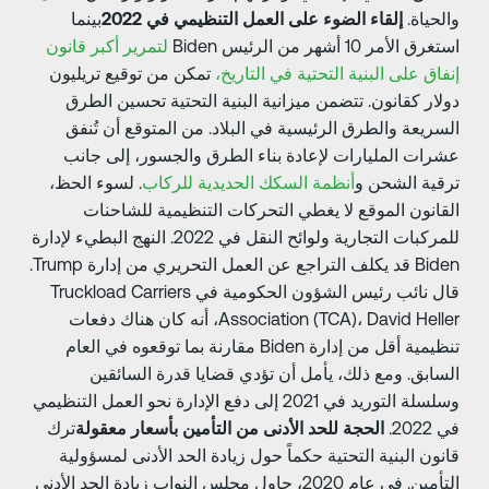
الحياة.
إلقاء الضوء على العمل التنظيمي في 2022
بينما
غرق الأمر 10 أشهر من الرئيس Biden
لتمرير أكبر قانون
نفاق على البنية التحتية في التاريخ،
تمكن من توقيع تريليون
ولار كقانون. تتضمن ميزانية البنية التحتية تحسين الطرق
لسريعة والطرق الرئيسية في البلاد. من المتوقع أن تُنفق
شرات المليارات لإعادة بناء الطرق والجسور، إلى جانب
رقية الشحن و
أنظمة السكك الحديدية للركاب
. لسوء الحظ،
لقانون الموقع لا يغطي التحركات التنظيمية للشاحنات
للمركبات التجارية ولوائح النقل في 2022. النهج البطيء لإدارة
Biden قد يكلف التراجع عن العمل التحريري من إدارة Trump.
قال نائب رئيس الشؤون الحكومية في Truckload Carriers
Association (TCA)، David Heller، أنه كان هناك دفعات
تنظيمية أقل من إدارة Biden مقارنة بما توقعوه في العام
لسابق. ومع ذلك، يأمل أن تؤدي قضايا قدرة السائقين
وسلسلة التوريد في 2021 إلى دفع الإدارة نحو العمل التنظيمي
 2022.
الحجة للحد الأدنى من التأمين بأسعار معقولة
ترك
انون البنية التحتية حكماً حول زيادة الحد الأدنى لمسؤولية
التأمين. في عام 2020، حاول مجلس النواب زيادة الحد الأدنى