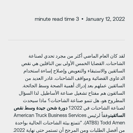
minute read time
3
•
January 12, 202
قد كان العام الماضي أكثر من مجرد تحدي لصناعة
لشاحنات. القضايا الخمس الأولى بين الناقلين هي نقص
لسائقين والاستبقاء والتعويض وإصلاح إساءة استخدام
لدعاوى القضائية ومواقف الشاحنات. غادر العديد من
لسائقين عملهم بعد إدراك أهمية الصحة وسط الجائحة.
لسائقون هم مفتاح تشغيل صناعة الأساطيل. لذا السؤال
لمطروح هو، هل تنمو صناعة الشاحنات؟ ماذا سيحدث
صناعة الشاحنات في 2022؟
دورة شحن جيدة وسط نقص
لسائقين
وفقاً لرئيس American Truck Business Services
(ATBS) Todd Amen، "تتمتع بيئة الشاحنات الحالية بواحدة
من أفضل الطلبات ومن المرجح أن تستمر حتى نهاية 2022.