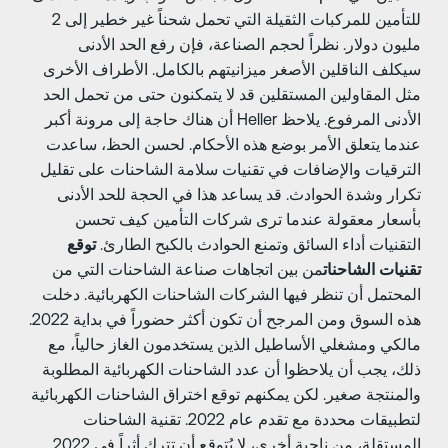
للتأمين للمركبات الثقيلة التي تحمل شحناً غير خطير إلى 2
ليون دولار. نظراً لحجم الصناعة، فإن رفع الحد الأدنى
يكلف الناقلين الأصغر ميزانيتهم بالكامل. الأطراف الأخرى
ثل المقاولين المستقلين قد لا يتمكنون حتى من تحمل الحد
الأدنى المرفوع. يلاحظ Heller أن هناك حاجة إلى مرونة أكبر
ندما يتعلق الأمر بوضع هذه الأحكام. لحسن الحظ، ساعدت
لترقيات والإضافات في تقنيات سلامة الشاحنات على تقليل
كرار وشدة الحوادث. قد يساعد هذا في الحجة للحد الأدنى
أسعار معقولة عندما ترى شركات التأمين كيف تحسن
لتقنيات أداء السائق وتمنع الحوادث بالكبح الطارئ.
توقع
قنيات الشاحنات
من بين اتجاهات صناعة الشاحنات التي من
لمحتمل أن تنظر فيها الشركات الشاحنات الكهربائية. دخلت
هذه السوق ومن المرجح أن تكون أكثر حضوراً في بداية 2022.
الكي ومشغلي الأساطيل الذين يستخدمون الغاز حالياً، مع
لك، يجب أن يلاحظوا أن عدد الشاحنات الكهربائية المطلوبة
المنتجة صغير. لكن يمكنهم توقع اختراق الشاحنات الكهربائية
لتطبيقات محددة مع تقدم عام 2022. تقنية الشاحنات
المستقلة، من ناحية أخرى، لا يُتوقع أن تترك أثراً في 2022.