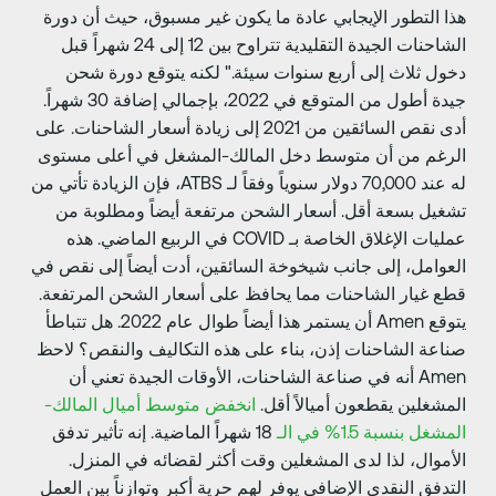
ذا التطور الإيجابي عادة ما يكون غير مسبوق، حيث أن دورة
الشاحنات الجيدة التقليدية تتراوح بين 12 إلى 24 شهراً قبل
خول ثلاث إلى أربع سنوات سيئة." لكنه يتوقع دورة شحن
جيدة أطول من المتوقع في 2022، بإجمالي إضافة 30 شهراً.
أدى نقص السائقين من 2021 إلى زيادة أسعار الشاحنات. على
لرغم من أن متوسط دخل المالك-المشغل في أعلى مستوى
له عند 70,000 دولار سنوياً وفقاً لـ ATBS، فإن الزيادة تأتي من
شغيل بسعة أقل. أسعار الشحن مرتفعة أيضاً ومطلوبة من
عمليات الإغلاق الخاصة بـ COVID في الربيع الماضي. هذه
لعوامل، إلى جانب شيخوخة السائقين، أدت أيضاً إلى نقص في
طع غيار الشاحنات مما يحافظ على أسعار الشحن المرتفعة.
يتوقع Amen أن يستمر هذا أيضاً طوال عام 2022. هل تتباطأ
ناعة الشاحنات إذن، بناء على هذه التكاليف والنقص؟ لاحظ
Amen أنه في صناعة الشاحنات، الأوقات الجيدة تعني أن
لمشغلين يقطعون أميالاً أقل.
انخفض متوسط أميال المالك-
مشغل بنسبة 1.5% في الـ
18 شهراً الماضية. إنه تأثير تدفق
لأموال، لذا لدى المشغلين وقت أكثر لقضائه في المنزل.
لتدفق النقدي الإضافي يوفر لهم حرية أكبر وتوازناً بين العمل