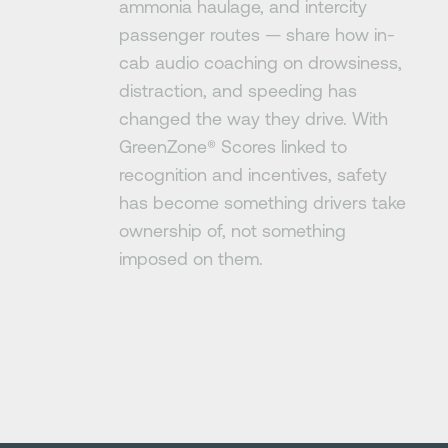
ammonia haulage, and intercity
passenger routes — share how in-
cab audio coaching on drowsiness,
distraction, and speeding has
changed the way they drive. With
GreenZone®️ Scores linked to
recognition and incentives, safety
has become something drivers take
ownership of, not something
imposed on them.