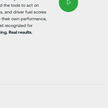
d the tools to act on
s, and driver fuel scores
e their own performance,
et recognized for
ng. Real results.