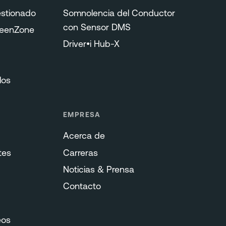
stionado
Somnolencia del Conductor
con Sensor DMS
reenZone
Driver•i Hub-X
los
EMPRESA
Acerca de
tes
Carreras
Noticias & Prensa
Contacto
eos