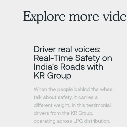
Explore more vide
Más información
Driver real voices:
Real-Time Safety on
India's Roads with
KR Group
When the people behind the wheel
talk about safety, it carries a
different weight. In this testimonial,
drivers from the KR Group,
operating across LPG distribution,