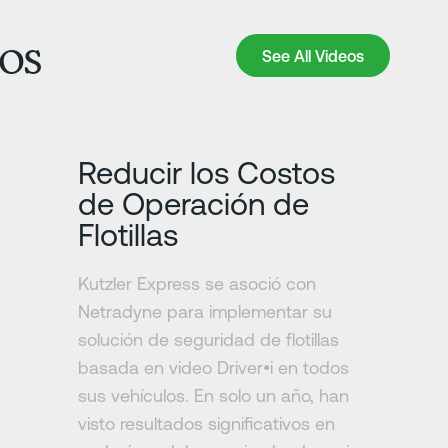
os
See All Videos
See All Videos
Más información
Reducir los Costos
de Operación de
Flotillas
Kutzler Express se asoció con
Netradyne para implementar su
solución de seguridad de flotillas
basada en video Driver•i en todos
sus vehículos. En solo un año, han
visto resultados significativos en