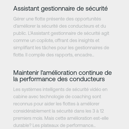
En savoir plus
Assistant gestionnaire de sécurité
Gérer une flotte présente des opportunités
d'améliorer la sécurité des conducteurs et du
public. L'Assistant gestionnaire de sécurité agit
comme un copilote, offrant des insights et
simplifiant les tâches pour les gestionnaires de
flotte. Il compile des rapports, encadre...
En savoir plus
Maintenir l'amélioration continue de
la performance des conducteurs
Les systèmes intelligents de sécurité vidéo en
cabine avec technologie de coaching sont
reconnus pour aider les flottes à améliorer
considérablement la sécurité dans les 3 à 12
premiers mois. Mais cette amélioration est-elle
durable? Les plateaux de performance...