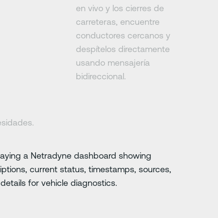
en vivo y los cierres de
carreteras, encuentre
conductores cercanos y
despítelos directamente
usando mensajería
bidireccional.
esidades.