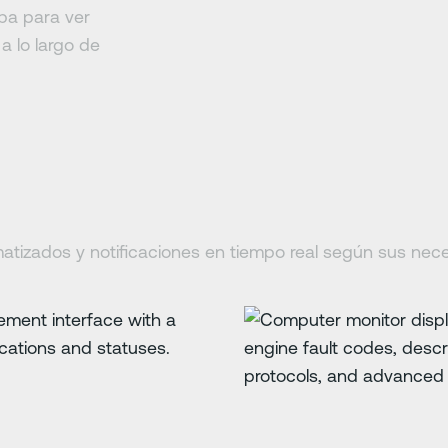
pa para ver
a lo largo de
matizados y notificaciones en tiempo real según sus nec