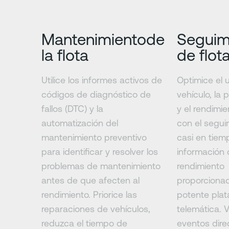
Mantenimientode
Seguim
la flota
de flot
Utilice los informes activos de
Optimice el 
códigos de diagnóstico de
vehículo, la 
fallos (DTC) y la
y el rendimi
automatización del
con el segu
mantenimiento preventivo
casi en tiemp
para identificar y resolver los
información 
problemas de mantenimiento
rendimiento
antes de que afecten al
proporciona
rendimiento. Priorice las
potente pla
reparaciones de vehículos,
telemática. 
reduzca el tiempo de
eventos dir