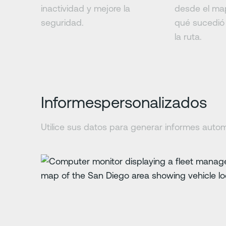
inactividad y mejore la
desde el ma
seguridad.
qué sucedió 
la ruta.
Informespersonalizados
Utilice sus datos para generar informes auto