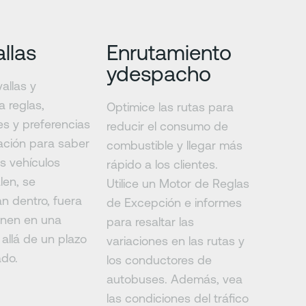
llas
Enrutamiento
ydespacho
allas y
a reglas,
Optimice las rutas para
es y preferencias
reducir el consumo de
cación para saber
combustible y llegar más
s vehículos
rápido a los clientes.
len, se
Utilice un Motor de Reglas
n dentro, fuera
de Excepción e informes
enen en una
para resaltar las
allá de un plazo
variaciones en las rutas y
do.
los conductores de
autobuses. Además, vea
las condiciones del tráfico