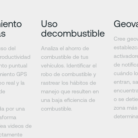
iento
Uso
Geova
as
decombustible
Cree geov
establezc
uso del
Analiza el ahorro de
activador
productividad
combustible de tus
de notifi
ento puntual
vehículos. Identificar el
cuándo lo
imiento GPS
robo de combustible y
entran, sa
o real y la
rastrear los hábitos de
encuentra
de
manejo que resulten en
o se deti
una baja eficiencia de
zona más 
da por una
combustible.
determina
taforma
Vea videos de
ectamente