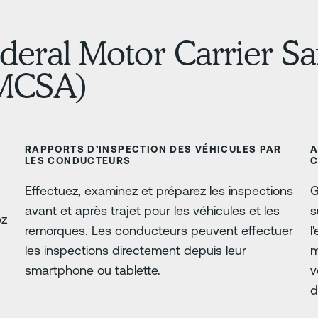
deral Motor Carrier Sa
FMCSA)
RAPPORTS D’INSPECTION DES VÉHICULES PAR
A
LES CONDUCTEURS
C
Effectuez, examinez et préparez les inspections
G
avant et après trajet pour les véhicules et les
s
ez
remorques. Les conducteurs peuvent effectuer
l
les inspections directement depuis leur
m
smartphone ou tablette.
v
d