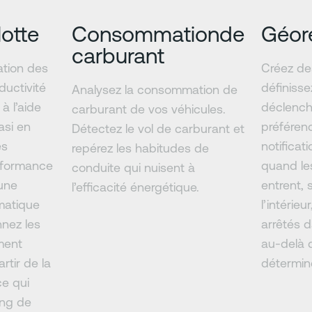
lotte
Consommationde
Géor
carburant
sation des
Créez de
ductivité
définisse
Analysez la consommation de
 à l’aide
déclench
carburant de vos véhicules.
asi en
préféren
Détectez le vol de carburant et
es
notificat
repérez les habitudes de
rformance
quand le
conduite qui nuisent à
une
entrent, 
l’efficacité énergétique.
matique
l’intérieur
nnez les
arrêtés 
ment
au-delà 
rtir de la
détermin
ce qui
ong de