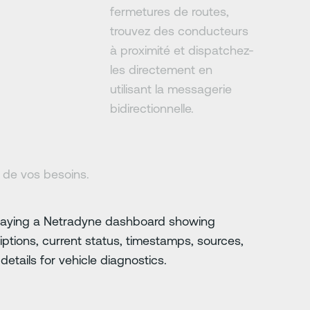
fermetures de routes,
trouvez des conducteurs
à proximité et dispatchez-
les directement en
utilisant la messagerie
bidirectionnelle.
n de vos besoins.