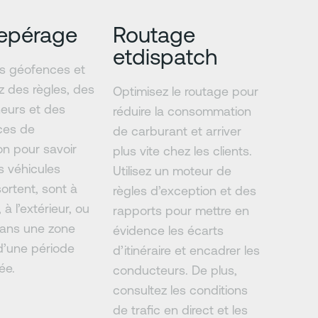
epérage
Routage
etdispatch
s géofences et
z des règles, des
Optimisez le routage pour
eurs et des
réduire la consommation
ces de
de carburant et arriver
ion pour savoir
plus vite chez les clients.
s véhicules
Utilisez un moteur de
sortent, sont à
règles d’exception et des
, à l’extérieur, ou
rapports pour mettre en
dans une zone
évidence les écarts
d’une période
d’itinéraire et encadrer les
ée.
conducteurs. De plus,
consultez les conditions
de trafic en direct et les