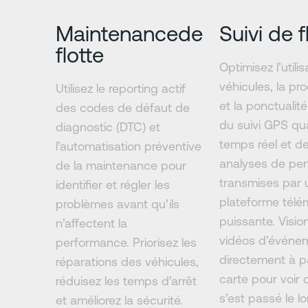
Maintenancede
Suivi de f
flotte
Optimisez l’utili
véhicules, la pro
Utilisez le reporting actif
et la ponctualité
des codes de défaut de
du suivi GPS qu
diagnostic (DTC) et
temps réel et d
l’automatisation préventive
analyses de pe
de la maintenance pour
transmises par 
identifier et régler les
plateforme télé
problèmes avant qu’ils
puissante. Visio
n’affectent la
vidéos d’événe
performance. Priorisez les
directement à pa
réparations des véhicules,
carte pour voir 
réduisez les temps d’arrêt
s’est passé le l
et améliorez la sécurité.