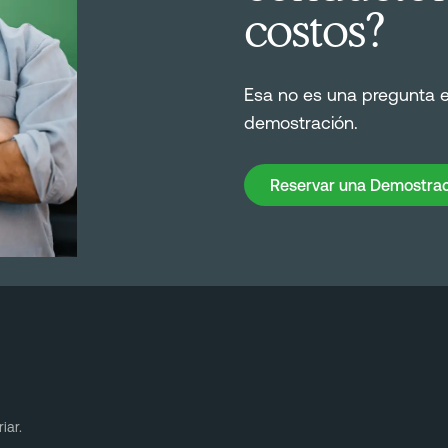
costos?
Esa no es una pregunta 
demostración.
Reservar una Demostración
Reservar una Demostrac
iar.