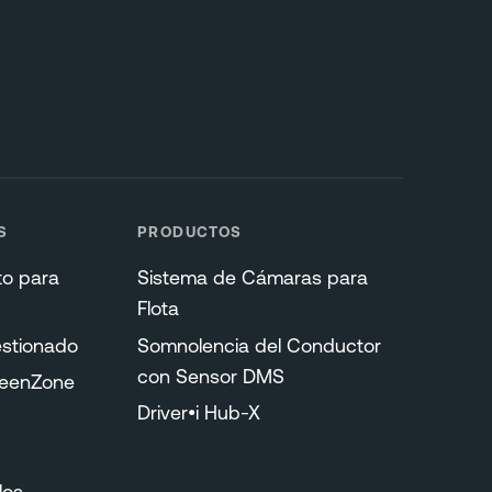
S
PRODUCTOS
to para
Sistema de Cámaras para
Flota
stionado
Somnolencia del Conductor
con Sensor DMS
reenZone
Driver•i Hub-X
los