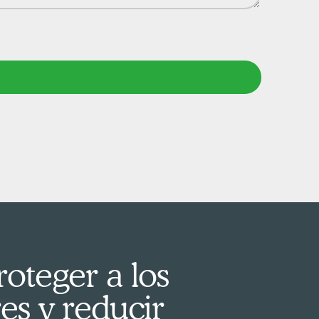
oteger a los
es y reducir