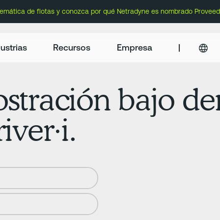
lemática de flotas y conozca por qué Netradyne es nombrado Proveed
ustrias
Recursos
Empresa
|
stración bajo d
ver·i.