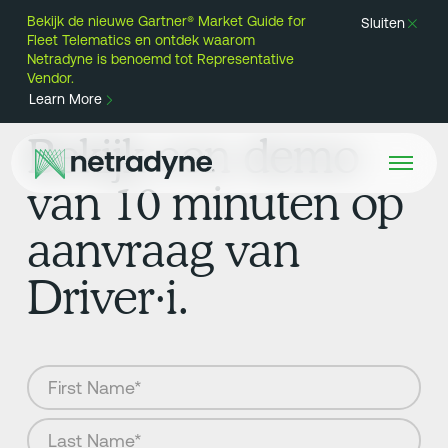
Bekijk de nieuwe Gartner® Market Guide for
Sluiten
Fleet Telematics en ontdek waarom
Netradyne is benoemd tot Representative
Vendor.
Learn More
Bekijk een demo
van 10 minuten op
aanvraag van
Driver·i.