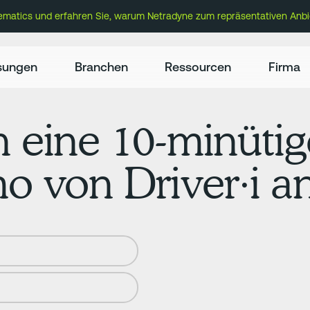
lematics und erfahren Sie, warum Netradyne zum repräsentativen Anbi
sungen
Branchen
Ressourcen
Firma
h eine 10-minüti
von Driver·i an