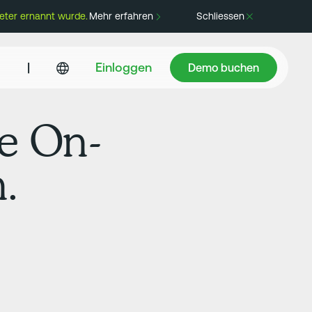
eter ernannt wurde.
Mehr erfahren
Schliessen
Demo buchen
|
Einloggen
Demo buchen
ge On-
.