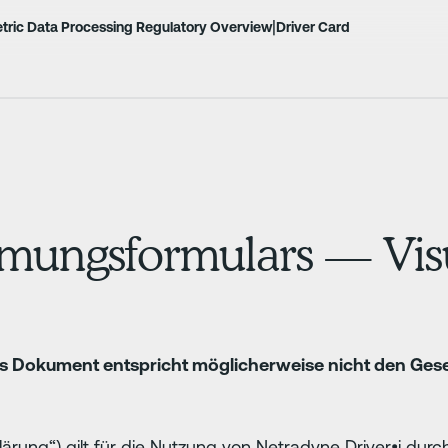
|
tric Data Processing Regulatory Overview
Driver Card
mmungsformulars — Vis
es Dokument entspricht möglicherweise nicht den Ges
klärung“) gilt für die Nutzung von Netradyne Driver•i dur