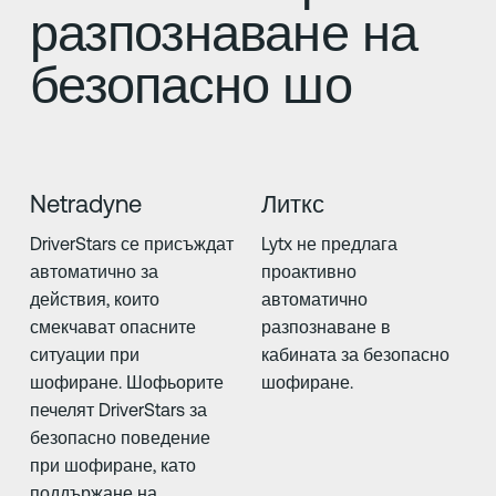
разпознаване на
безопасно шо
Netradyne
Литкс
DriverStars се присъждат
Lytx не предлага
автоматично за
проактивно
действия, които
автоматично
смекчават опасните
разпознаване в
ситуации при
кабината за безопасно
шофиране. Шофьорите
шофиране.
печелят DriverStars за
безопасно поведение
при шофиране, като
поддържане на