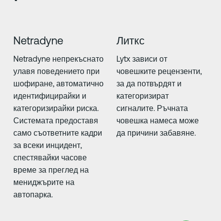
Netradyne
Литкс
Netradyne непрекъснато
Lytx зависи от
улавя поведението при
човешките рецензенти,
шофиране, автоматично
за да потвърдят и
идентифицирайки и
категоризират
категоризирайки риска.
сигналите. Ръчната
Системата предоставя
човешка намеса може
само съответните кадри
да причини забавяне.
за всеки инцидент,
спестявайки часове
време за преглед на
мениджърите на
автопарка.