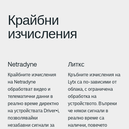
Крайбни
изчисления
Netradyne
Литкс
Крайбните изчисления
Кръбните изчисления на
на Netradyne
Lytx са по-зависими от
обработват видео и
облака, с ограничена
телематични данни в
обработка на
реално време директно
устройството. Въпреки
на устройствата Driver•i,
че някои сигнали в
позволявайки
реално време са
незабавни сигнали за
налични, повечето