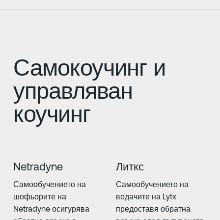
Самокоучинг и
управляван
коучинг
Netradyne
Литкс
Самообучението на
Самообучението на
шофьорите на
водачите на Lytx
Netradyne осигурява
предоставя обратна