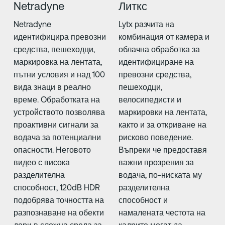
Netradyne
Литкс
Netradyne
Lytx разчита на
идентифицира превозни
комбинация от камера и
средства, пешеходци,
облачна обработка за
маркировка на лентата,
идентифициране на
пътни условия и над 100
превозни средства,
вида знаци в реално
пешеходци,
време. Обработката на
велосипедисти и
устройството позволява
маркировки на лентата,
проактивни сигнали за
както и за откриване на
водача за потенциални
рисково поведение.
опасности. Неговото
Въпреки че предоставя
видео с висока
важни прозрения за
разделителна
водача, по-ниската му
способност, 120dB HDR
разделителна
подобрява точността на
способност и
разпознаване на обекти
намалената честота на