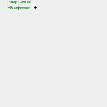
поддръжка на
геймификация
„Тествахме три различни сист