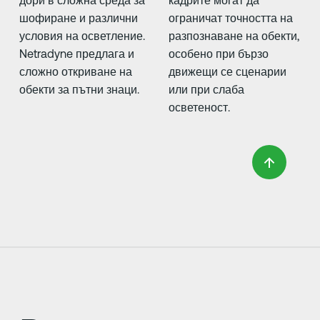
дори в сложна среда за
кадрите могат да
шофиране и различни
ограничат точността на
условия на осветление.
разпознаване на обекти,
Netradyne предлага и
особено при бързо
сложно откриване на
движещи се сценарии
обекти за пътни знаци.
или при слаба
осветеност.