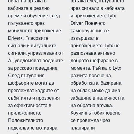
обратна връзка в
връзка след пътуването
кабината в реално
чрез сигнали в кабината
време и обучение след
и приложението Lytx
пътуването чрез
Driver. Повечето
мобилното приложение
самообучения се
Driver•i. Гласовите
извършват в
сигнали и визуалните
приложението. Lytx не
сигнали, управлявани от
разпознава активно
AI, уведомяват водачите
доброто шофиране в
за рисково поведение.
момента. Тъй като Lytx
След пътувания
разчита повече на
шофьорите могат да
обработката, базирана
преглеждат кадрите от
на облак, може да има
събитията и прозрения
забавяне в наличността
за ефективността в
на обратна връзка.
приложението.
Коучингът обикновено
Положителното
се провежда чрез
подсилване мотивира
планирани