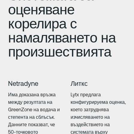
оценяване
корелира с
намаляването на
произшествията
Netradyne
Литкс
Има доказана връзка
Lytx предлага
между резултата на
конфигурируема оценка,
GreenZone на водача и
което затруднява
степента на сблъсък.
изчисляването на
Данните показват, че
въздействието на
50-точковото
системата върху