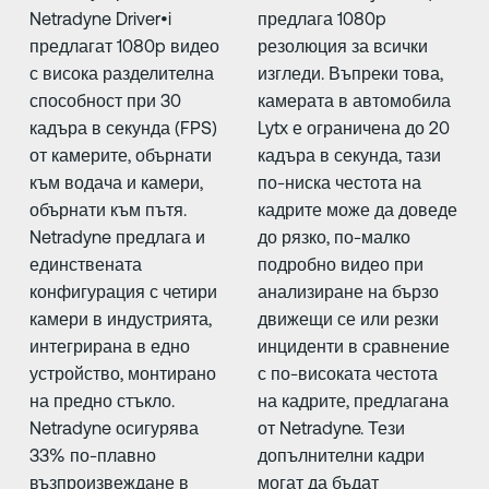
Netradyne Driver•i
предлага 1080p
предлагат 1080p видео
резолюция за всички
с висока разделителна
изгледи. Въпреки това,
способност при 30
камерата в автомобила
кадъра в секунда (FPS)
Lytx е ограничена до 20
от камерите, обърнати
кадъра в секунда, тази
към водача и камери,
по-ниска честота на
обърнати към пътя.
кадрите може да доведе
Netradyne предлага и
до рязко, по-малко
единствената
подробно видео при
конфигурация с четири
анализиране на бързо
камери в индустрията,
движещи се или резки
интегрирана в едно
инциденти в сравнение
устройство, монтирано
с по-високата честота
на предно стъкло.
на кадрите, предлагана
Netradyne осигурява
от Netradyne. Тези
33% по-плавно
допълнителни кадри
възпроизвеждане в
могат да бъдат