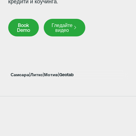
кредити и коучинга.
Book Demo
Book
Гледайте
Demo
видео
|
|
|
Самсара
Литкс
Мотив
Geotab