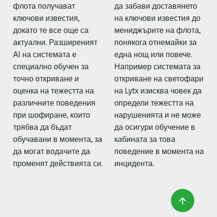
флота получават
да забави доставянето
ключови известия,
на ключови известия до
докато те все още са
мениджърите на флота,
актуални. Разширеният
понякога отнемайки за
AI на системата е
една нощ или повече.
специално обучен за
Например системата за
точно откриване и
откриване на светофари
оценка на тежестта на
на Lytx изисква човек да
различните поведения
определи тежестта на
при шофиране, които
нарушенията и не може
трябва да бъдат
да осигури обучение в
обучавани в момента, за
кабината за това
да могат водачите да
поведение в момента на
променят действията си.
инцидента.