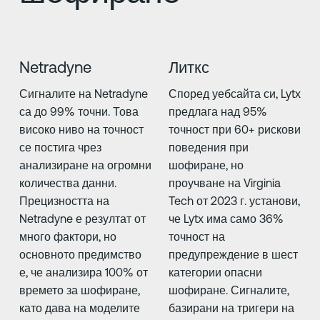
Netradyne
Литкс
Сигналите на Netradyne
Според уебсайта си, Lytx
са до 99% точни. Това
предлага над 95%
високо ниво на точност
точност при 60+ рискови
се постига чрез
поведения при
анализиране на огромни
шофиране, но
количества данни.
проучване на Virginia
Прецизността на
Tech от 2023 г. установи,
Netradyne е резултат от
че Lytx има само 36%
много фактори, но
точност на
основното предимство
предупреждение в шест
е, че анализира 100% от
категории опасни
времето за шофиране,
шофиране. Сигналите,
като дава на моделите
базирани на тригери на