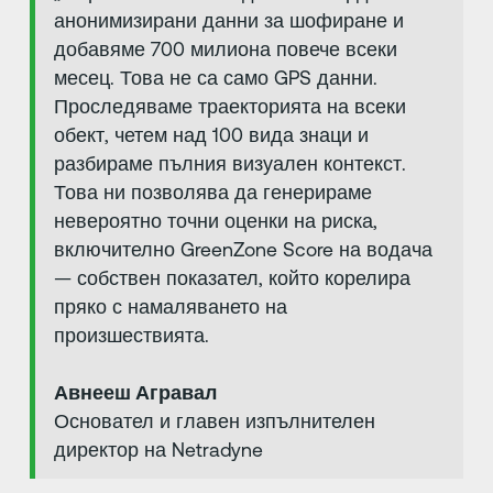
анонимизирани данни за шофиране и
добавяме 700 милиона повече всеки
месец. Това не са само GPS данни.
Проследяваме траекторията на всеки
обект, четем над 100 вида знаци и
разбираме пълния визуален контекст.
Това ни позволява да генерираме
невероятно точни оценки на риска,
включително GreenZone Score на водача
— собствен показател, който корелира
пряко с намаляването на
произшествията.
Авнееш Агравал
Основател и главен изпълнителен
директор на Netradyne