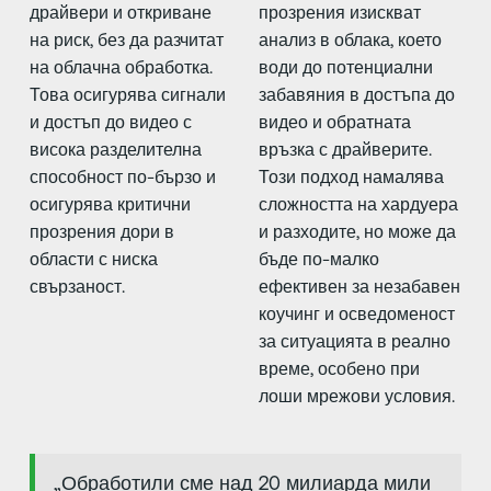
драйвери и откриване
прозрения изискват
на риск, без да разчитат
анализ в облака, което
на облачна обработка.
води до потенциални
Това осигурява сигнали
забавяния в достъпа до
и достъп до видео с
видео и обратната
висока разделителна
връзка с драйверите.
способност по-бързо и
Този подход намалява
осигурява критични
сложността на хардуера
прозрения дори в
и разходите, но може да
области с ниска
бъде по-малко
свързаност.
ефективен за незабавен
коучинг и осведоменост
за ситуацията в реално
време, особено при
лоши мрежови условия.
„Обработили сме над 20 милиарда мили