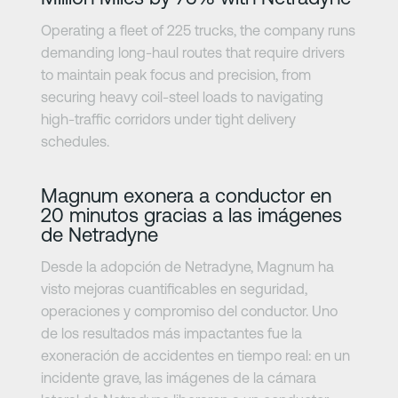
Operating a fleet of 225 trucks, the company runs
demanding long-haul routes that require drivers
to maintain peak focus and precision, from
securing heavy coil-steel loads to navigating
high-traffic corridors under tight delivery
schedules.
Más información
Magnum exonera a conductor en
20 minutos gracias a las imágenes
de Netradyne
Desde la adopción de Netradyne, Magnum ha
visto mejoras cuantificables en seguridad,
operaciones y compromiso del conductor. Uno
de los resultados más impactantes fue la
exoneración de accidentes en tiempo real: en un
incidente grave, las imágenes de la cámara