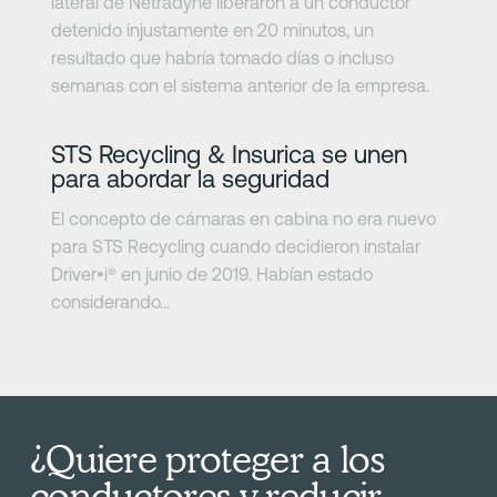
lateral de Netradyne liberaron a un conductor
detenido injustamente en 20 minutos, un
resultado que habría tomado días o incluso
semanas con el sistema anterior de la empresa.
Más información
STS Recycling & Insurica se unen
para abordar la seguridad
El concepto de cámaras en cabina no era nuevo
para STS Recycling cuando decidieron instalar
Driver•i® en junio de 2019. Habían estado
considerando...
¿Quiere proteger a los
conductores y reducir