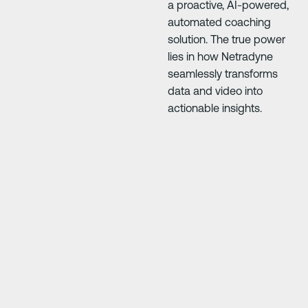
a proactive, AI-powered,
automated coaching
solution. The true power
lies in how Netradyne
seamlessly transforms
data and video into
actionable insights.
Diapositiva siguiente
Diapositiva siguie
e
"At first everyone was 50/50, but it’s improve