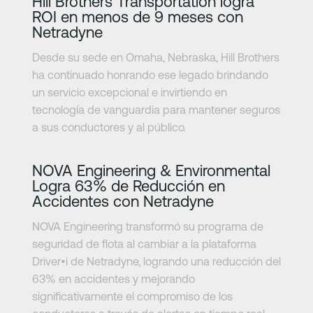
Hill Brothers Transportation logra
ROI en menos de 9 meses con
Netradyne
Desde su sede en Omaha, Nebraska, Hill Brothers
ha continuado honrando ese legado brindando
un servicio excepcional e invirtiendo en
tecnología de vanguardia para mantener seguros
a sus conductores y al público.
Más información
NOVA Engineering & Environmental
Logra 63% de Reducción en
Accidentes con Netradyne
NOVA Engineering transformó su programa de
seguridad de flota al cambiar a la plataforma
Driver•i de Netradyne, logrando una reducción del
63% en accidentes y mejorando
significativamente el compromiso de los