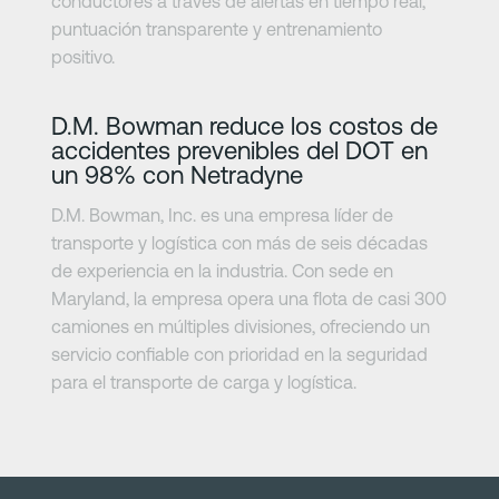
conductores a través de alertas en tiempo real,
puntuación transparente y entrenamiento
positivo.
Más información
D.M. Bowman reduce los costos de
accidentes prevenibles del DOT en
un 98% con Netradyne
D.M. Bowman, Inc. es una empresa líder de
transporte y logística con más de seis décadas
de experiencia en la industria. Con sede en
Maryland, la empresa opera una flota de casi 300
camiones en múltiples divisiones, ofreciendo un
servicio confiable con prioridad en la seguridad
para el transporte de carga y logística.