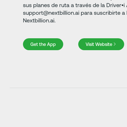
sus planes de ruta a través de la Driver•
support@nextbillion.ai para suscribirte a 
Nextbillion.ai.
Get the App
Visit Website
Get the App
Visit Website