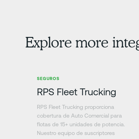
Explore more inte
Más información
SEGUROS
RPS Fleet Trucking
RPS Fleet Trucking proporciona
cobertura de Auto Comercial para
flotas de 15+ unidades de potencia.
Nuestro equipo de suscriptores