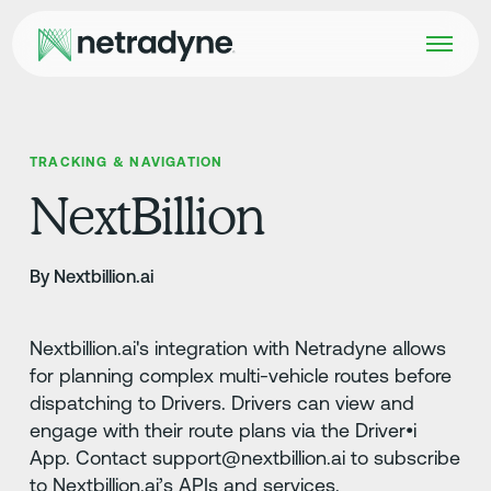
TRACKING & NAVIGATION
NextBillion
By Nextbillion.ai
Nextbillion.ai's integration with Netradyne allows
for planning complex multi-vehicle routes before
dispatching to Drivers. Drivers can view and
engage with their route plans via the Driver•i
App. Contact support@nextbillion.ai to subscribe
to Nextbillion.ai’s APIs and services.