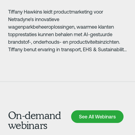
Tiffany Hawkins leidt productmarketing voor
Netradyne's innovatieve
wagenparkbeheeroplossingen, waarmee klanten
topprestaties kunnen behalen met AI-gestuurde
brandstof-, onderhouds- en productiviteitsinzichten.
Tiffany benut ervaring in transport, EHS & Sustainability,
en IoT om organisaties te helpen veiligere, meer
conforme operaties te realiseren.
On-demand
See All Webinars
See All Webinars
webinars