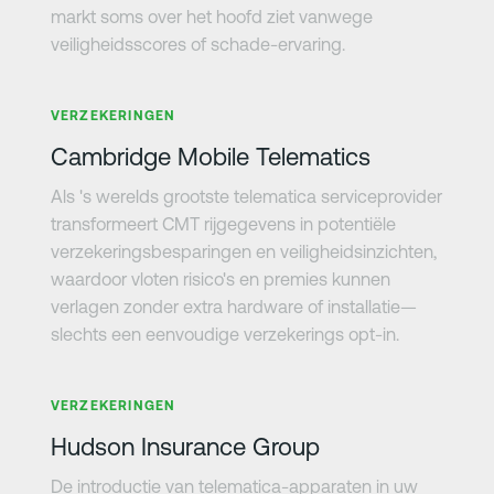
markt soms over het hoofd ziet vanwege
veiligheidsscores of schade-ervaring.
Meer informatie
VERZEKERINGEN
Cambridge Mobile Telematics
Als 's werelds grootste telematica serviceprovider
transformeert CMT rijgegevens in potentiële
verzekeringsbesparingen en veiligheidsinzichten,
waardoor vloten risico's en premies kunnen
verlagen zonder extra hardware of installatie—
slechts een eenvoudige verzekerings opt-in.
Meer informatie
VERZEKERINGEN
Hudson Insurance Group
De introductie van telematica-apparaten in uw