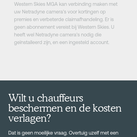
Western Skies MGA kan verbinding maken met
uw Netradyne camera's voor kortingen op
premies en verbeterde claimafhandeling. Er is
geen abonnement vereist bij Western Skies. U
heeft wel Netradyne camera's nodig die
geïnstalleerd zijn, en een ingesteld account.
Wilt u chauffeurs
beschermen en de kosten
verlagen?
Dat is geen moeilijke vraag. Overtuig uzelf met een