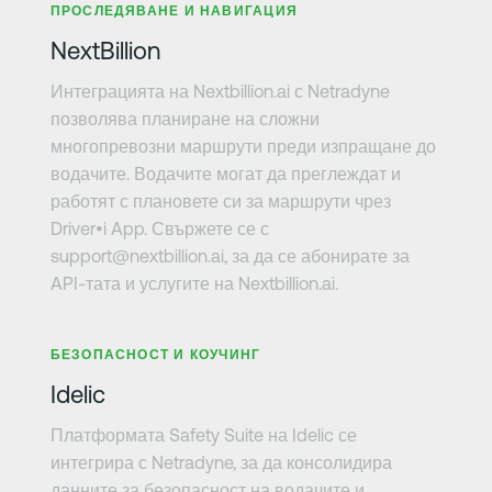
ПРОСЛЕДЯВАНЕ И НАВИГАЦИЯ
NextBillion
Интеграцията на Nextbillion.ai с Netradyne
позволява планиране на сложни
многопревозни маршрути преди изпращане до
водачите. Водачите могат да преглеждат и
работят с плановете си за маршрути чрез
Driver•i App. Свържете се с
support@nextbillion.ai, за да се абонирате за
API-тата и услугите на Nextbillion.ai.
Научете повече
БЕЗОПАСНОСТ И КОУЧИНГ
Idelic
Платформата Safety Suite на Idelic се
интегрира с Netradyne, за да консолидира
данните за безопасност на водачите и