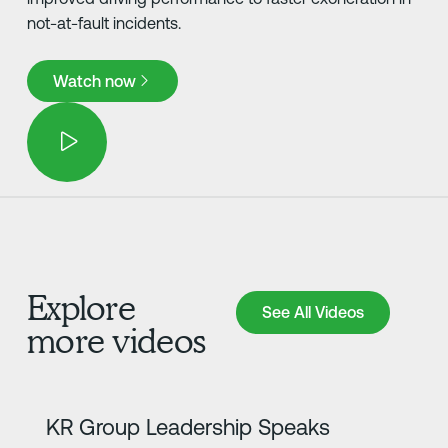
not-at-fault incidents.
Watch now
Watch now
Explore
See All Videos
See All Videos
more videos
Más información
KR Group Leadership Speaks