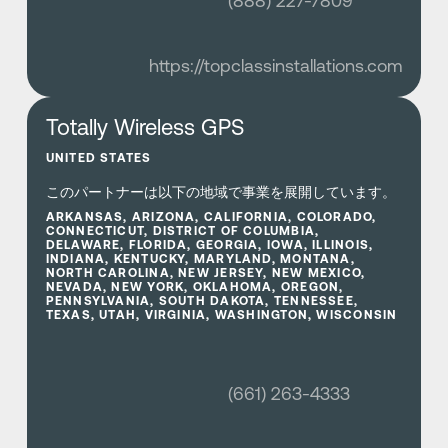
(888) 227-7809
https://topclassinstallations.com
さらに詳しく
Totally Wireless GPS
UNITED STATES
このパートナーは以下の地域で事業を展開しています。
ARKANSAS, ARIZONA, CALIFORNIA, COLORADO,
CONNECTICUT, DISTRICT OF COLUMBIA,
DELAWARE, FLORIDA, GEORGIA, IOWA, ILLINOIS,
INDIANA, KENTUCKY, MARYLAND, MONTANA,
NORTH CAROLINA, NEW JERSEY, NEW MEXICO,
NEVADA, NEW YORK, OKLAHOMA, OREGON,
PENNSYLVANIA, SOUTH DAKOTA, TENNESSEE,
TEXAS, UTAH, VIRGINIA, WASHINGTON, WISCONSIN
(661) 263-4333