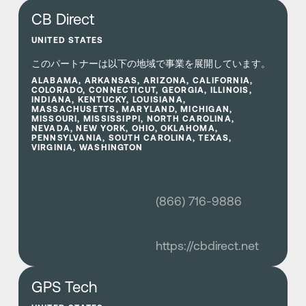
さらに詳しく
CB Direct
UNITED STATES
このパートナーは以下の地域で事業を展開しています。
ALABAMA, ARKANSAS, ARIZONA, CALIFORNIA,
COLORADO, CONNECTICUT, GEORGIA, ILLINOIS,
INDIANA, KENTUCKY, LOUISIANA,
MASSACHUSETTS, MARYLAND, MICHIGAN,
MISSOURI, MISSISSIPPI, NORTH CAROLINA,
NEVADA, NEW YORK, OHIO, OKLAHOMA,
PENNSYLVANIA, SOUTH CAROLINA, TEXAS,
VIRGINIA, WASHINGTON
(866) 716-9886
https://cbdirect.net
さらに詳しく
GPS Tech