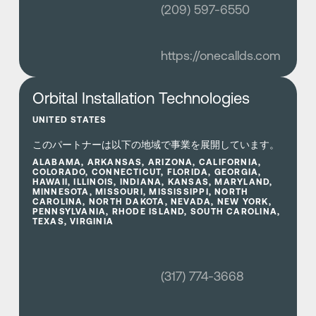
(209) 597-6550
https://onecallds.com
さらに詳しく
Orbital Installation Technologies
UNITED STATES
このパートナーは以下の地域で事業を展開しています。
ALABAMA, ARKANSAS, ARIZONA, CALIFORNIA,
COLORADO, CONNECTICUT, FLORIDA, GEORGIA,
HAWAII, ILLINOIS, INDIANA, KANSAS, MARYLAND,
MINNESOTA, MISSOURI, MISSISSIPPI, NORTH
CAROLINA, NORTH DAKOTA, NEVADA, NEW YORK,
PENNSYLVANIA, RHODE ISLAND, SOUTH CAROLINA,
TEXAS, VIRGINIA
(317) 774-3668