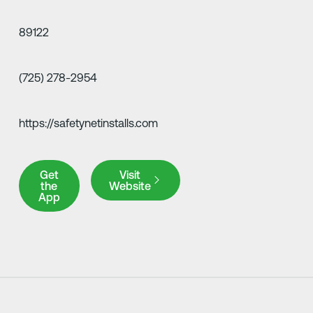
89122
(725) 278-2954
https://safetynetinstalls.com
Get the App
Visit Website
Get
Visit
the
Website
App