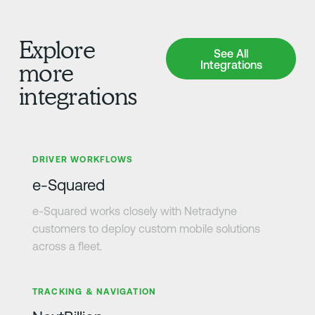
Explore
See All Integrations
See All
Integrations
more
integrations
さらに詳しく
DRIVER WORKFLOWS
e-Squared
e-Squared works closely with Netradyne
customers to deploy custom mobile solutions
across a fleet.
さらに詳しく
TRACKING & NAVIGATION