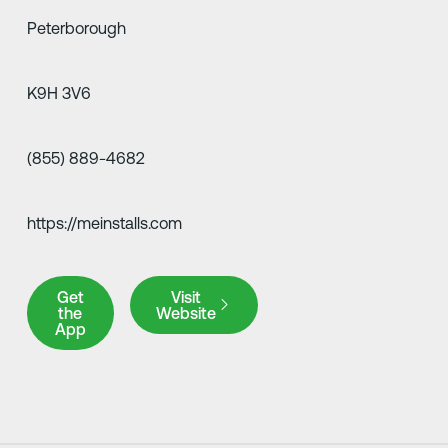
Peterborough
K9H 3V6
(855) 889-4682
https://meinstalls.com
Get the App
Visit Website
Get
Visit
the
Website
App