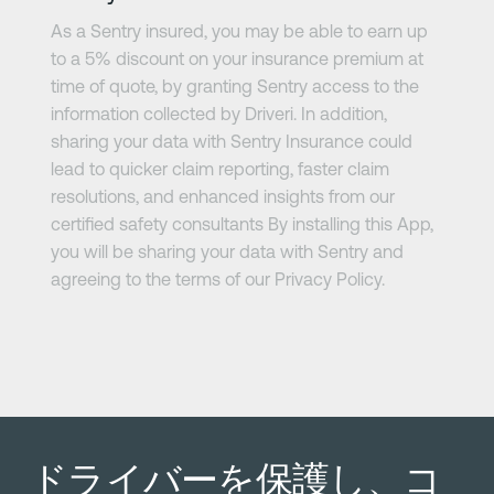
As a Sentry insured, you may be able to earn up
to a 5% discount on your insurance premium at
time of quote, by granting Sentry access to the
information collected by Driveri. In addition,
sharing your data with Sentry Insurance could
lead to quicker claim reporting, faster claim
resolutions, and enhanced insights from our
certified safety consultants By installing this App,
you will be sharing your data with Sentry and
agreeing to the terms of our Privacy Policy.
ドライバーを保護し、コ