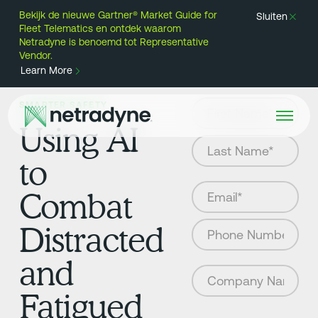
Bekijk de nieuwe Gartner® Market Guide for
Sluiten
Fleet Telematics en ontdek waarom
Netradyne is benoemd tot Representative
Vendor.
Learn More
SMARTER SAFETY
Using AI
to
Combat
Distracted
and
Fatigued