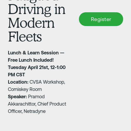
Driving in
Modern
Fleets
Lunch & Learn Session —
Free Lunch Included!
Tuesday April 21st, 12-1:00
PM CST
Location:
CVSA Workshop,
Comiskey Room
Speaker:
Pramod
Akkarachittor, Chief Product
Officer, Netradyne