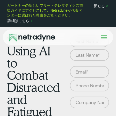
ガートナーの新しいフリートテレマティクス市
閉じる
場ガイドにアクセスして、Netradyneが代表ベ
ンダーに選ばれた理由をご覧ください。
詳細はこちら
SMARTER SAFETY
Using AI
to
Combat
Distracted
and
Fatigued