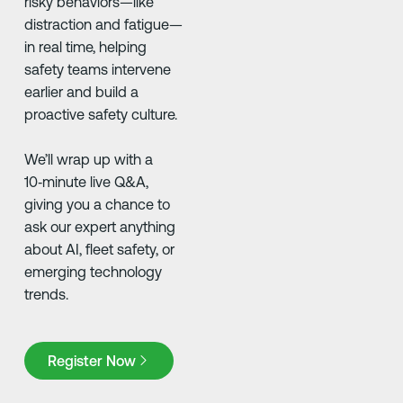
risky behaviors—like
distraction and fatigue—
in real time, helping
safety teams intervene
earlier and build a
proactive safety culture.
We’ll wrap up with a
10‑minute live Q&A,
giving you a chance to
ask our expert anything
about AI, fleet safety, or
emerging technology
trends.
Register Now
Register Now