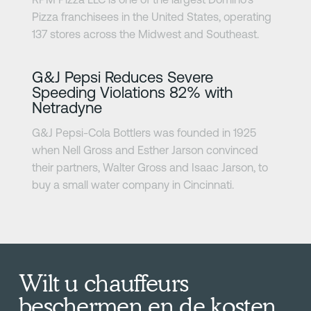
Pizza franchisees in the United States, operating
137 stores across the Midwest and Southeast.
Meer informatie
G&J Pepsi Reduces Severe
Speeding Violations 82% with
Netradyne
G&J Pepsi-Cola Bottlers was founded in 1925
when Nell Gross and Esther Jarson convinced
their partners, Walter Gross and Isaac Jarson, to
buy a small water company in Cincinnati.
Wilt u chauffeurs
beschermen en de kosten