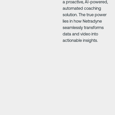
a proactive, AI-powered,
automated coaching
solution. The true power
lies in how Netradyne
seamlessly transforms
data and video into
actionable insights.
Next Slide
Next Slide
e
"At first everyone was 50/50, but it’s improve