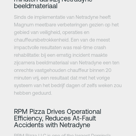
beeldmateriaal
Sinds de implementatie van Netradyne heeft
Magnum meetbare verbeteringen gezien op het
gebied van veiligheid, operaties en
chauffeursbetrokkenheid. Een van de meest
impactvolle resultaten was real-time crash
rehabilitatie: bij een ernstig incident maakte
zijcamera beeldmateriaal van Netradyne een ten
onrechte vastgehouden chauffeur binnen 20
minuten vrij, een resultaat dat met het vorige
systeem van het bedrijf dagen of zelfs weken zou
hebben geduurd.
Meer informatie
RPM Pizza Drives Operational
Efficiency, Reduces At-Fault
Accidents with Netradyne
RPM Pizza LLC is one of the largest Domino’s