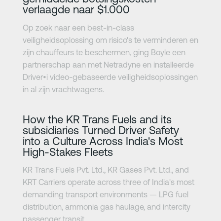
verlaagde naar $1.000
Op zoek naar een best-in-class
veiligheidsoplossing om risico's te verminderen en
zijn chauffeurs te beschermen, ging Boyle een
partnerschap aan met Netradyne en installeerde
Driver•i video-gebaseerde veiligheidsoplossingen
in al zijn vrachtwagens.
Meer informatie
How the KR Trans Fuels and its
subsidiaries Turned Driver Safety
into a Culture Across India's Most
High-Stakes Fleets
KR Trans Fuels Pvt. Ltd., KR Gases Pvt. Ltd., and
KRT Carriers operate across three of India's most
demanding transport environments — LPG fuel
distribution, ammonia gas haulage, and intercity
passenger transit.