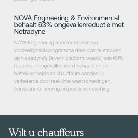
Meer informatie
NOVA Engineering & Environmental
behaalt 63% ongevallenreductie met
Netradyne
NOVA Engineering transformeerde zijn
vlootveiligheidsprogramma door over te stappen
op Netradyne's Driver•i platform, waarbij een 63%
reductie in ongevallen werd behaald en de
betrokkenheid van chauffeurs aanzienlijk
verbeterde door real-time waarschuwingen,
transparante scoring en positieve coaching.
Wilt u chauffeurs