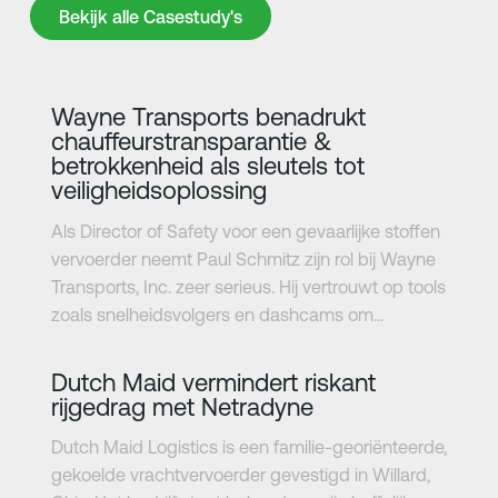
Bekijk alle Casestudy's
Bekijk alle Casestudy's
Meer informatie
Wayne Transports benadrukt
chauffeurstransparantie &
betrokkenheid als sleutels tot
veiligheidsoplossing
Als Director of Safety voor een gevaarlijke stoffen
vervoerder neemt Paul Schmitz zijn rol bij Wayne
Transports, Inc. zeer serieus. Hij vertrouwt op tools
zoals snelheidsvolgers en dashcams om...
Meer informatie
Dutch Maid vermindert riskant
rijgedrag met Netradyne
Dutch Maid Logistics is een familie-georiënteerde,
gekoelde vrachtvervoerder gevestigd in Willard,