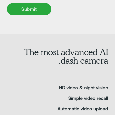
The most adva
dash 
HD video &
Simpl
Automatic 