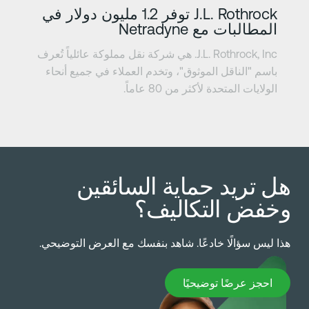
J.L. Rothrock توفر 1.2 مليون دولار في
Netrad
J.L. Rothrock, Inc. هي شركة نقل مملوكة عائلياً تُعرف
لموثوق"، وتخدم العملاء في جميع أنحاء
كثر من 80 عاماً.
حماية السائقين
تكاليف؟
ادعًا. شاهد بنفسك مع العرض التوضيحي.
يًا
وضيحيًا