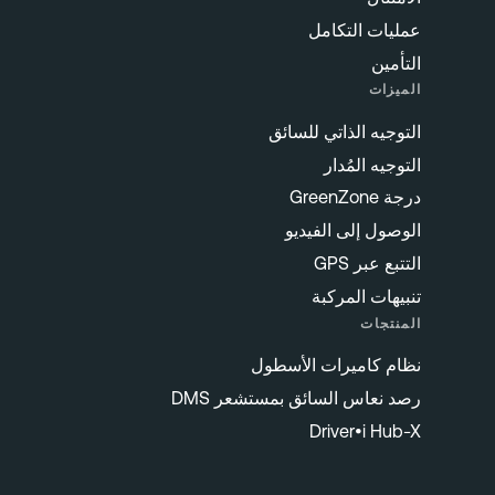
كامل
اتي للسائق
دار
 الفيديو
ركبة
رات الأسطول
لسائق بمستشعر DMS
Driv