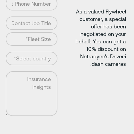
As a va
custo
o
negot
behalf.
10
Netra