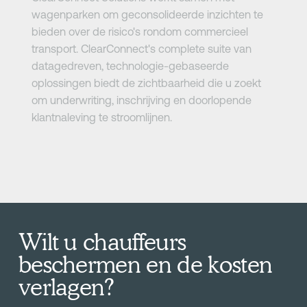
wagenparken om geconsolideerde inzichten te
bieden over de risico's rondom commercieel
transport. ClearConnect's complete suite van
datagedreven, technologie-gebaseerde
oplossingen biedt de zichtbaarheid die u zoekt
om underwriting, inschrijving en doorlopende
klantnaleving te stroomlijnen.
Wilt u chauffeurs
beschermen en de kosten
verlagen?