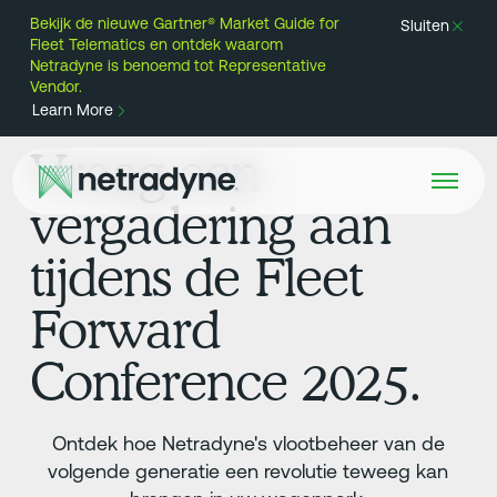
Bekijk de nieuwe Gartner® Market Guide for
Sluiten
Fleet Telematics en ontdek waarom
Netradyne is benoemd tot Representative
Vendor.
Learn More
Vraag een
vergadering aan
tijdens de Fleet
Forward
Conference 2025.
Ontdek hoe Netradyne's vlootbeheer van de
volgende generatie een revolutie teweeg kan