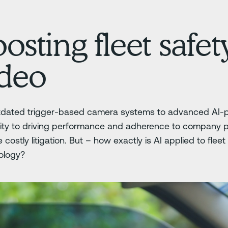
osting fleet safe
ideo
 outdated trigger-based camera systems to advanced AI-p
ility to driving performance and adherence to company p
 costly litigation. But – how exactly is AI applied to fl
ology?