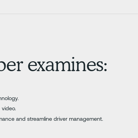
per examines:
hnology.
 video.
rmance and streamline driver management.