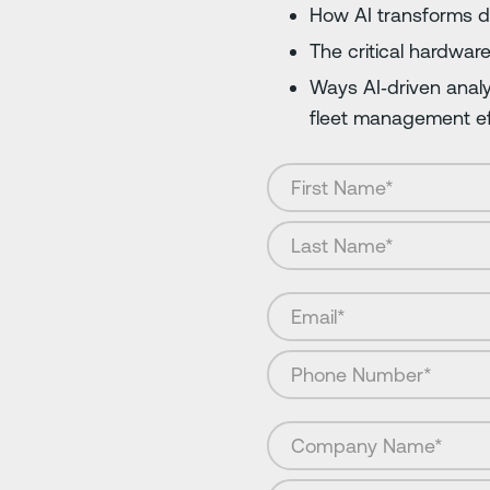
How AI transforms d
The critical hardwar
Ways AI‑driven analy
fleet management ef