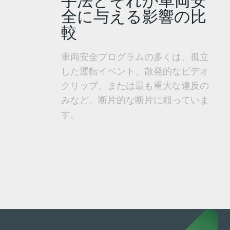
手法とそれが車両安
全に与える影響の比
較
車両安全プログラムの多くは、孤立
した運転イベント、散発的なビデオ
クリップ、または最も重大な違反の
みなど、断片的な断片に頼っていま
す。