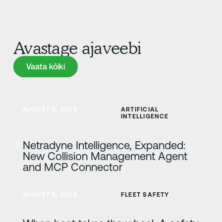
Avastage ajaveebi
Vaata kõiki
Vaata kõiki
Lisateave
AUGUST 5, 2026
ARTIFICIAL
INTELLIGENCE
Netradyne Intelligence, Expanded:
New Collision Management Agent
and MCP Connector
Lisateave
AUGUST 5, 2026
FLEET SAFETY