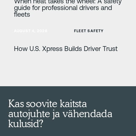
When heat takes the wheel: A safety
guide for professional drivers and
fleets
Lisateave
AUGUST 4, 2026
FLEET SAFETY
How U.S. Xpress Builds Driver Trust
Kas soovite kaitsta
autojuhte ja vähendada
kulusid?