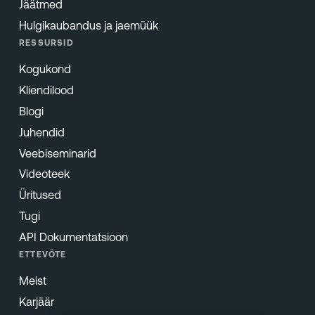
Jäätmed
Hulgikaubandus ja jaemüük
RESSURSID
Kogukond
Kliendilood
Blogi
Juhendid
Veebiseminarid
Videoteek
Üritused
Tugi
API Dokumentatsioon
ETTEVÕTE
Meist
Karjäär