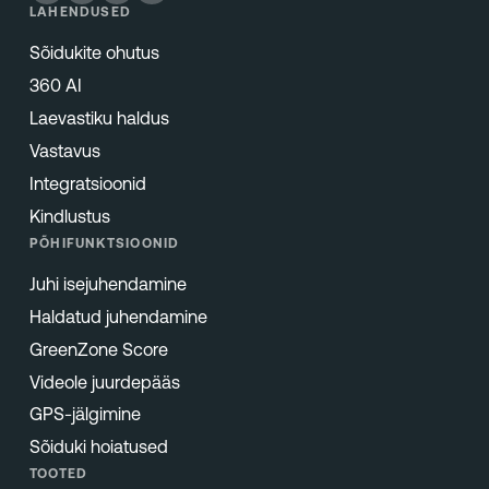
LAHENDUSED
Sõidukite ohutus
360 AI
Laevastiku haldus
Vastavus
Integratsioonid
Kindlustus
PÕHIFUNKTSIOONID
Juhi isejuhendamine
Haldatud juhendamine
GreenZone Score
Videole juurdepääs
GPS-jälgimine
Sõiduki hoiatused
TOOTED