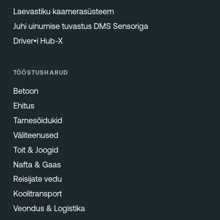
Laevastiku kaamerasüsteem
Juhi uinumise tuvastus DMS Sensoriga
Driver•i Hub-X
TÖÖSTUSHARUD
Betoon
Ehitus
Tarnesõidukid
Väliteenused
Toit & Joogid
Nafta & Gaas
Reisijate vedu
Koolitransport
Veondus & Logistika