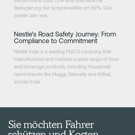
verzeichnete Load One eine dramatische
Reduzierung der Schadensfälle um 59%. Das
zweite Jahr war...
Erfahre mehr
Nestle's Road Safety Journey: From
Compliance to Commitment
Nestlé India is a leading FMCG company that
manufactures and markets a wide range of food
and beverage products, including household
name brands like Maggi, Nescafé, and KitKat,
across India.
Sie möchten Fahrer
schützen und Kosten