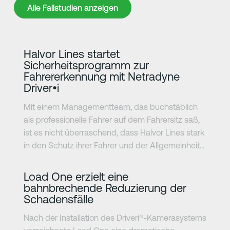
Alle Fallstudien anzeigen
Alle Fallstudien anzeigen
Erfahre mehr
Halvor Lines startet
Sicherheitsprogramm zur
Fahrererkennung mit Netradyne
Driver•i
Mit einem Managementteam, das buchstäblich
als professionelle Fahrer auf dem Fahrersitz saß,
ist es nicht überraschend, dass Halvor Lines stark
in den Schutz ihrer Fahrer und der Allgemeinheit...
Erfahre mehr
Load One erzielt eine
bahnbrechende Reduzierung der
Schadensfälle
Nach der Installation des Driveri®-Kamerasystems