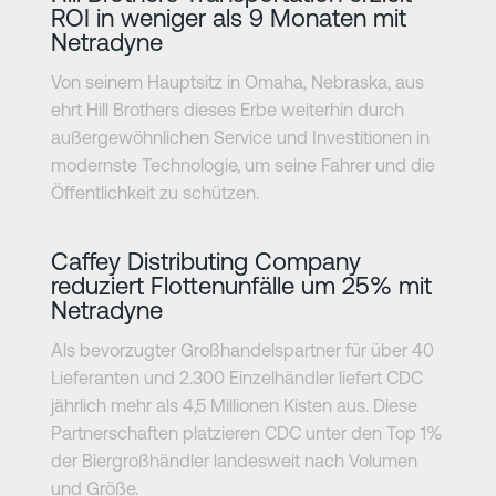
ROI in weniger als 9 Monaten mit
Netradyne
Von seinem Hauptsitz in Omaha, Nebraska, aus
ehrt Hill Brothers dieses Erbe weiterhin durch
außergewöhnlichen Service und Investitionen in
modernste Technologie, um seine Fahrer und die
Öffentlichkeit zu schützen.
Erfahre mehr
Caffey Distributing Company
reduziert Flottenunfälle um 25% mit
Netradyne
Als bevorzugter Großhandelspartner für über 40
Lieferanten und 2.300 Einzelhändler liefert CDC
jährlich mehr als 4,5 Millionen Kisten aus. Diese
Partnerschaften platzieren CDC unter den Top 1%
der Biergroßhändler landesweit nach Volumen
und Größe.