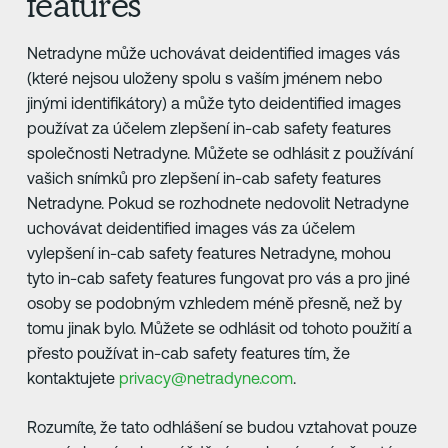
features
Netradyne může uchovávat deidentified images vás
(které nejsou uloženy spolu s vaším jménem nebo
jinými identifikátory) a může tyto deidentified images
používat za účelem zlepšení in-cab safety features
společnosti Netradyne. Můžete se odhlásit z používání
vašich snímků pro zlepšení in-cab safety features
Netradyne. Pokud se rozhodnete nedovolit Netradyne
uchovávat deidentified images vás za účelem
vylepšení in-cab safety features Netradyne, mohou
tyto in-cab safety features fungovat pro vás a pro jiné
osoby se podobným vzhledem méně přesně, než by
tomu jinak bylo. Můžete se odhlásit od tohoto použití a
přesto používat in-cab safety features tím, že
kontaktujete
privacy@netradyne.com
.
Rozumíte, že tato odhlášení se budou vztahovat pouze