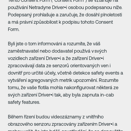
používání Netradyne Driver•i osobou podepsanou níže.
Podepsaný prohlašuje a zaručuje, že dosáhl plnoletosti
a má právní způsobilost k podpisu tohoto Consent
Form.
Byli jste o tom informováni a rozumíte, že váš
zaměstnavatel nebo dodavatel používá v svých
vozidlech zařízení Driver•i a že zařízení Driver•i
zpracovávají data ze senzorů orientovaných ven i
dovnitř pro určité účely, včetně detekce safety events a
vytváření agregovaných metrik upozornění. Rozumíte
tomu, že vaše flotila mohla nakonfigurovat některá ze
svých zařízení Driver•i tak, aby byla zapnuta in-cab
safety features.
Během řízení budou videozáznamy z vnitřního
obrazového senzoru zpracovány zařízením Driver•i a