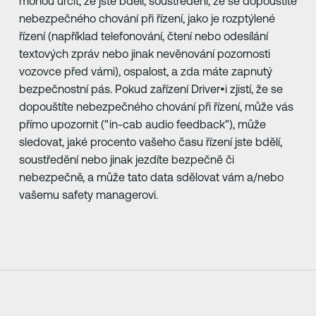
mohou určit, že jste bdělí, soustředění, že se dopouštíte
nebezpečného chování při řízení, jako je rozptýlené
řízení (například telefonování, čtení nebo odesílání
textových zpráv nebo jinak nevěnování pozornosti
vozovce před vámi), ospalost, a zda máte zapnutý
bezpečnostní pás. Pokud zařízení Driver•i zjistí, že se
dopouštíte nebezpečného chování při řízení, může vás
přímo upozornit ("in-cab audio feedback"), může
sledovat, jaké procento vašeho času řízení jste bdělí,
soustředění nebo jinak jezdíte bezpečně či
nebezpečně, a může tato data sdělovat vám a/nebo
vašemu safety managerovi.