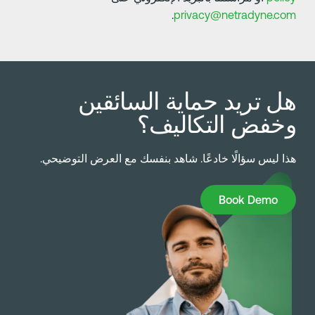
.
privacy@netradyne.co
ل تريد حماية السائقين
خفض التكاليف؟
ذا ليس سؤالًا خادعًا. شاهد بنفسك مع العرض التوضيحي.
Book Dem
Book Demo