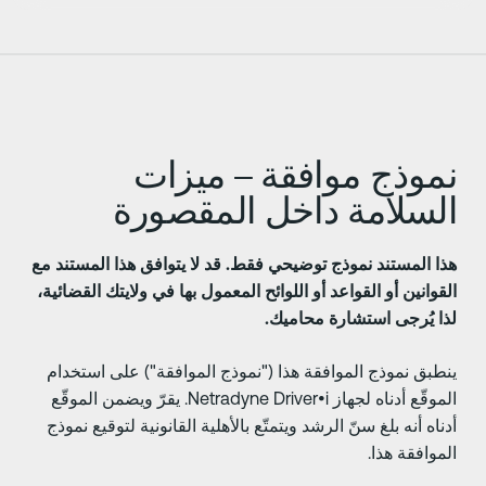
موذج موافقة – ميزات
لسلامة داخل المقصورة
ذا المستند نموذج توضيحي فقط. قد لا يتوافق هذا المستند مع
لقوانين أو القواعد أو اللوائح المعمول بها في ولايتك القضائية،
ذا يُرجى استشارة محاميك.
نطبق نموذج الموافقة هذا ("نموذج الموافقة") على استخدام
الموقّع أدناه لجهاز Netradyne Driver•i. يقرّ ويضمن الموقّع
دناه أنه بلغ سنّ الرشد ويتمتّع بالأهلية القانونية لتوقيع نموذج
لموافقة هذا.