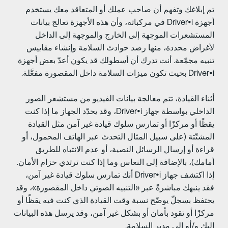
م إبلاغك وتفهم أن صاحب عملك أو المتعاقد معك يستخدم
أجهزة Driver•i في مركباته، وأن هذه الأجهزة تعالج بيانات
لمستشعرات الموجهة إلى الخارج والموجهة إلى الداخل
أغراض محددة، منها رصد حوادث السلامة وإنشاء مقاييس
نبيه مجمّعة. أنت تدرك أن أسطولك قد يكون أعدّ بعض أجهزة
Dr بحيث تكون ميزات السلامة داخل المقصورة مفعَّلة.
ثناء القيادة، تتم معالجة بيانات الفيديو من مستشعر الصور
الداخلي بواسطة جهاز Driver•i، وقد يحدّد الجهاز ما إذا كنت
قظًا أو مركزًا أو تمارس سلوك قيادة غير آمن مثل القيادة
لمشتّتة (على سبيل المثال التحدث عبر الهاتف المحمول، أو
راءة أو إرسال الرسائل النصية، أو عدم الانتباه للطريق
مامك)، بالإضافة إلى النعاس وما إذا كنت ترتدي حزام الأمان.
إذا اكتشف جهاز Driver•i أنك تمارس سلوك قيادة غير آمن،
قد ينبهك مباشرةً عبر «التنبيه الصوتي داخل المقصورة»، وقد
حتفظ بسجلّ يوضّح نسبة وقت القيادة الذي كنت فيه يقظًا أو
ركزًا أو تقود بأمان أو بشكل غير آمن، وقد يرسل هذه البيانات
ليك و/أو إلى مدير السلامة.