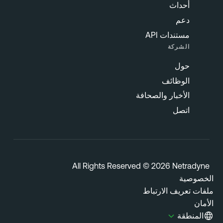
أحداث
دعم
مستندات API
الشركة
حول
الوظائف
الأخبار والصحافة
اتصل
All Rights Reserved © 2026 Netradyn
خصوصية
فات تعريف الارتباط
مان
المنطقة