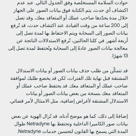
وادث السلامة المستخلصة وفق الجدول التالي. عند عدم
كتشاف أي حدث، يتم الكتابة فوق بيانات الصور على الجهاز
لال مدة يحدّدها صاحب عملك أو المتعاقد معك، وقد تصل
إلى 200 ساعة من وقت القيادة. عند اكتشاف حدث، قد تُرفع
يانات الصور إلى السحابة ويتم الاحتفاظ بها لمدة تصل إلى
ربعة أشهر. في كلتا الحالتين، تُرفع الاستدلالات الناتجة عن
عالجة بيانات الصور عادةً إلى السحابة وتُحتفظ لمدة تصل إلى
هرًا.
د تتمكّن من طلب حذف بيانات الصور أو بيانات الاستدلال
لمشتقة قبل نهاية تلك الفترات، لكن قد يخضع طلبك لموافقة
احب عملك أو المتعاقد معك. قد يحتفظ صاحب عملك أو
لمتعاقد معك بنسخة من بعض بيانات الصور أو بيانات
لاستدلال المشتقة لأغراض إضافية، مثل الامتثال لأمر قضائي.
ضافةً إلى ذلك، كما هو موضح أدناه، قد تُزال الهوية عن بعض
بيانات صور الكاميرا الداخلية وتحتفظ بها Netradyne طوال
لمدة التي يسمح بها القانون لتحسين خدمات Netradyne.