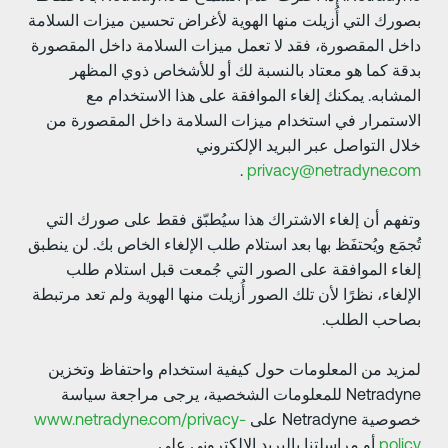
صورك التي أُزيلت منها الهوية لأغراض تحسين ميزات السلامة
اخل المقصورة، فقد لا تعمل ميزات السلامة داخل المقصورة
دقة كما هو معتاد بالنسبة لك أو للأشخاص ذوي المظهر
لمشابه. يمكنك إلغاء الموافقة على هذا الاستخدام مع
لاستمرار في استخدام ميزات السلامة داخل المقصورة من
لال التواصل عبر البريد الإلكتروني
.
privacy@netradyne.co
تفهم أن إلغاء الاشتراك هذا سيُطبّق فقط على صورك التي
ُجمَع ويُحتفَظ بها بعد استلام طلب الإلغاء الخاص بك. لن ينطبق
لغاء الموافقة على الصور التي جُمعت قبل استلام طلب
لإلغاء، نظرًا لأن تلك الصور أُزيلت منها الهوية ولم تعد مرتبطة
صاحب الطلب.
مزيد من المعلومات حول كيفية استخدام واحتفاظ وتخزين
Netradyne للمعلومات الشخصية، يرجى مراجعة سياسة
وصية Netradyne على
www.netradyne.com/privacy-
polic
أو مراسلتنا بالبريد الإلكتروني على