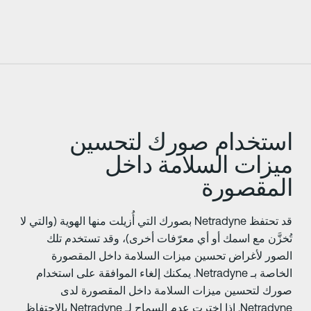
ستخدام صورك لتحسين
يزات السلامة داخل
لمقصورة
قد تحتفظ Netradyne بصورك التي أُزيلت منها الهوية (والتي لا
ُخزَّن مع اسمك أو أي معرّفات أخرى)، وقد تستخدم تلك
لصور لأغراض تحسين ميزات السلامة داخل المقصورة
الخاصة بـ Netradyne. يمكنك إلغاء الموافقة على استخدام
ورك لتحسين ميزات السلامة داخل المقصورة لدى
Netradyne. إذا اخترت عدم السماح لـ Netradyne بالاحتفاظ