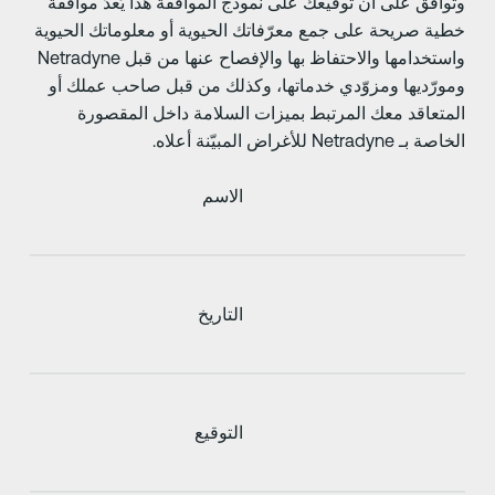
توافق على أن توقيعك على نموذج الموافقة هذا يُعدّ موافقة
طية صريحة على جمع معرّفاتك الحيوية أو معلوماتك الحيوية
واستخدامها والاحتفاظ بها والإفصاح عنها من قبل Netradyne
مورّديها ومزوّدي خدماتها، وكذلك من قبل صاحب عملك أو
لمتعاقد معك المرتبط بميزات السلامة داخل المقصورة
صة بـ Netradyne للأغراض المبيّنة أعلاه.
الاسم
التاريخ
التوقيع