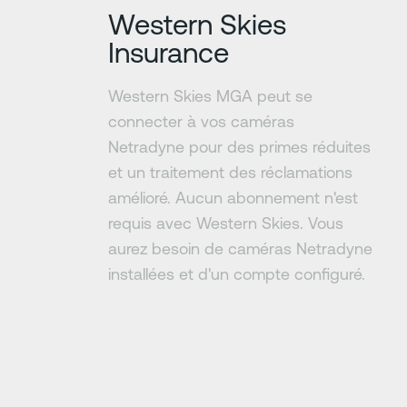
Western Skies
Insurance
Western Skies MGA peut se
connecter à vos caméras
Netradyne pour des primes réduites
et un traitement des réclamations
amélioré. Aucun abonnement n'est
requis avec Western Skies. Vous
aurez besoin de caméras Netradyne
installées et d'un compte configuré.