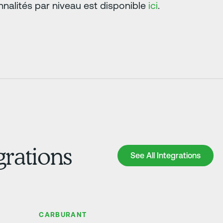
nnalités par niveau est disponible
ici
.
grations
See All Integrations
See All Integrations
En savoir plus
CARBURANT