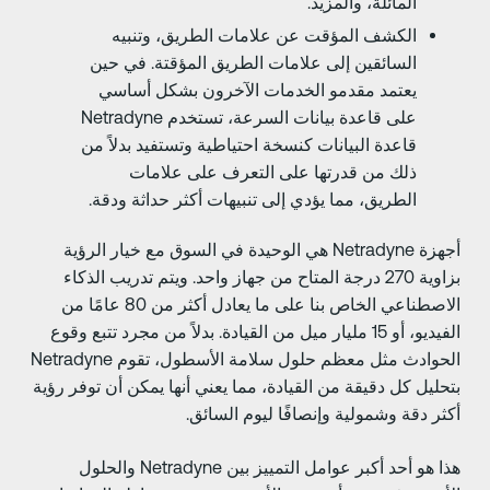
المائلة، والمزيد.
الكشف المؤقت عن علامات الطريق، وتنبيه
السائقين إلى علامات الطريق المؤقتة. في حين
يعتمد مقدمو الخدمات الآخرون بشكل أساسي
على قاعدة بيانات السرعة، تستخدم Netradyne
قاعدة البيانات كنسخة احتياطية وتستفيد بدلاً من
ذلك من قدرتها على التعرف على علامات
الطريق، مما يؤدي إلى تنبيهات أكثر حداثة ودقة.
أجهزة Netradyne هي الوحيدة في السوق مع خيار الرؤية
بزاوية 270 درجة المتاح من جهاز واحد. ويتم تدريب الذكاء
الاصطناعي الخاص بنا على ما يعادل أكثر من 80 عامًا من
الفيديو، أو 15 مليار ميل من القيادة. بدلاً من مجرد تتبع وقوع
الحوادث مثل معظم حلول سلامة الأسطول، تقوم Netradyne
تحليل كل دقيقة من القيادة، مما يعني أنها يمكن أن توفر رؤية
كثر دقة وشمولية وإنصافًا ليوم السائق.
هذا هو أحد أكبر عوامل التمييز بين Netradyne والحلول