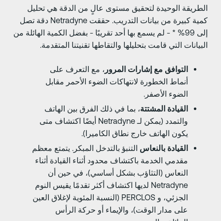
لطريقة الوحيدة لتحقيق مستوى عالٍ من الدقة هي تحليل
كمية كبيرة من بيانات التدريب. حققت Netradyne دقة تصل
إلى 99% * - لم يسمع بها أحد تقريبًا - بفضل الكمية الهائلة من
لبيانات التي قامت بتحليلها والتقاطها تقنيتنا المتقدمة.
التوافق مع إشارات المرور
، مع التعرف على
أنماط الخطورة لانتهاكات الضوء الأحمر مقابل
الضوء الأصفر.
القيادة المشتتة
، بما في ذلك الفرق بين الهاتف
والتمدد (يمكن لـ Netradyne أيضًا اكتشاف متى
يكون الهاتف خارج نطاق الكاميرا).
القيادة بالنعاس
التنبؤ بالتدخل المبكر. يتمتع معظم
مقدمي الخدمة باكتشاف محدود أثناء القيادة أثناء
النعاس (التثاؤب بشكل أساسي)، في حين أن
Netradyne لديها اكتشاف أكثر تقدمًا يقيس النوم
الجزئي، و PERCLOS (النسبة المئوية لإغلاق العين
على مدار الوقت)، والإيماء أو حركة الرأس