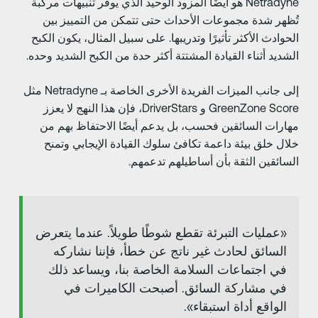
Netradyne هو أيضًا المزود الوحيد الذي يوفر تنبيهات مركبة
ُظهر شدة مجموعات الأحداث حتى تتمكن من التمييز بين
لحوادث الأكثر تأثيرًا وتدريبها. على سبيل المثال، يكون الكبح
لشديد أثناء القيادة المشتتة أكثر حدة من الكبح الشديد وحده.
إلى جانب الميزات الفريدة الأخرى الخاصة بـ Netradyne مثل
GreenZone Score و DriverStars، فإن هذا النهج لا يعزز
هارات السائقين فحسب، بل يدعم أيضًا الاحتفاظ بهم من
لال خلق بيئة داعمة تكافئ سلوك القيادة الإيجابي وتمنح
لسائقين الثقة بأن أساطيلهم تدعمهم.
«عمليات التبرئة تقطع شوطًا طويلاً. عندما يتعرض
السائق لحادث غير ناتج عن خطأ، فإننا نشاركه
في اجتماعات السلامة الخاصة بنا، ويساعد ذلك
في مشاركة السائق. أصبحت الكاميرات في
الواقع أداة استبقاء».