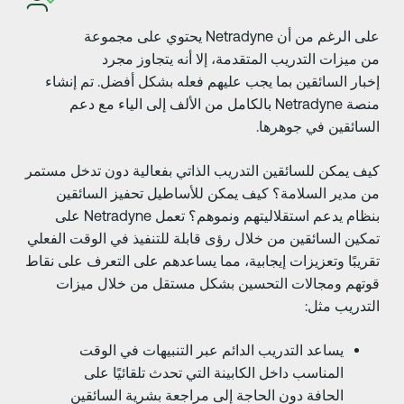
على الرغم من أن Netradyne يحتوي على مجموعة
ن ميزات التدريب المتقدمة، إلا أنه يتجاوز مجرد
خبار السائقين بما يجب عليهم فعله بشكل أفضل. تم إنشاء
منصة Netradyne بالكامل من الألف إلى الياء مع دعم
لسائقين في جوهرها.
يف يمكن للسائقين التدريب الذاتي بفعالية دون تدخل مستمر
ن مدير السلامة؟ كيف يمكن للأساطيل تحفيز السائقين
بنظام يدعم استقلاليتهم ونموهم؟ تعمل Netradyne على
مكين السائقين من خلال رؤى قابلة للتنفيذ في الوقت الفعلي
قريبًا وتعزيزات إيجابية، مما يساعدهم على التعرف على نقاط
وتهم ومجالات التحسين بشكل مستقل من خلال ميزات
لتدريب مثل:
يساعد التدريب الدائم عبر التنبيهات في الوقت
المناسب داخل الكابينة التي تحدث تلقائيًا على
الحافة دون الحاجة إلى مراجعة بشرية السائقين