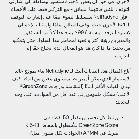
لأخرى. في حين أن بعض الأجهزة ستشير ببساطة إلى إشارتي
لتوقف اللتين فاتتهما السائق - مع التركيز فقط على الأخطاء
- فإن NetRadyne ستسلط الضوء أيضًا على إشارات التوقف
الـ 521 الأخرى حيث توقف السائق تمامًا وامتثاله الإجمالي
لإشارة التوقف بنسبة 99.6٪. يمنح هذا كلاً من السائقين
المديرين رؤية أكثر واقعية لمخاطر هذا السلوك حتى يتمكنوا
ن تحديد ما إذا كان هذا هو المجال الذي يحتاج حقًا إلى
لتدريب.
أتاح اكتمال هذه البيانات أيضًا لـ Netradyne بناء نموذج عائد
لاستثمار الذي يمكن أن يرتبط بمستوى معين من الدقة كيف
تؤدي القيادة الأكثر أمانًا (المقاسة بدرجات GreenZone®
لأعلى) بشكل ملموس إلى عدد أقل من الحوادث. على وجه
لتحديد:
يرتبط كل تحسين بمقدار 50 نقطة في
GreenZone Score للأسطول بانخفاض 13-15٪
تقريبًا في APMM (الحوادث لكل مليون ميل).