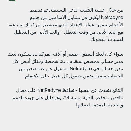
ن خلال عملية التثبيت الذاتي البسيطة، تم تصميم
Netradyne ليكون في متناول الأساطيل من جميع
لأحجام. تضمن عملية الإعداد البديهية تشغيل مركباتك بسرعة،
ع الحد الأدنى من وقت التعطل - والحد الأدنى من التعطيل
عمليات أسطولك.
واء كان لديك أسطول صغير أو آلاف المركبات، سيكون لديك
دير حساب مخصص سيقدم دعمًا شخصيًا وقفازًا أبيض. كل
مدير حساب في Netradyne مسؤول عن عدد صغير من
لحسابات، مما يضمن حصول كل عميل على الاهتمام.
النتائج تتحدث عن نفسها - تحافظ NetRadyne على معدل
تناقص منخفض للغاية بنسبة 4٪، وهو دليل على جودة الدعم
الخدمة المقدمة لعملائها.