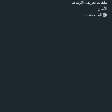
فات تعريف الارتباط
مان
المنطقة