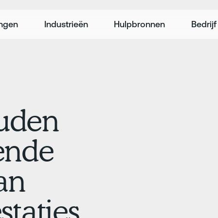
ingen
Industrieën
Hulpbronnen
Bedrijf
uden
ende
an
staties