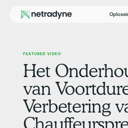
Oploss
FEATURED VIDEO
Het Onderho
van Voortdur
Verbetering v
Chauffeurspre