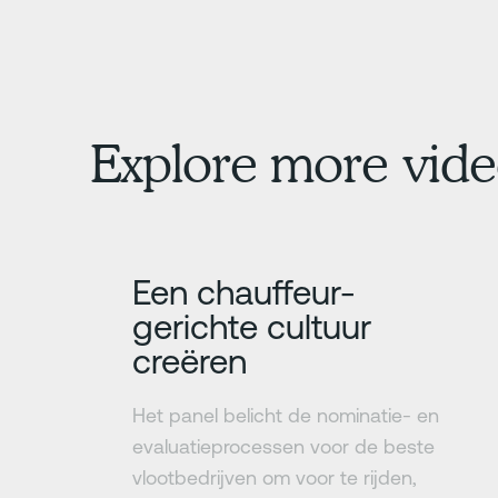
Explore more vide
Meer informatie
Een chauffeur-
gerichte cultuur
creëren
Het panel belicht de nominatie- en
evaluatieprocessen voor de beste
vlootbedrijven om voor te rijden,