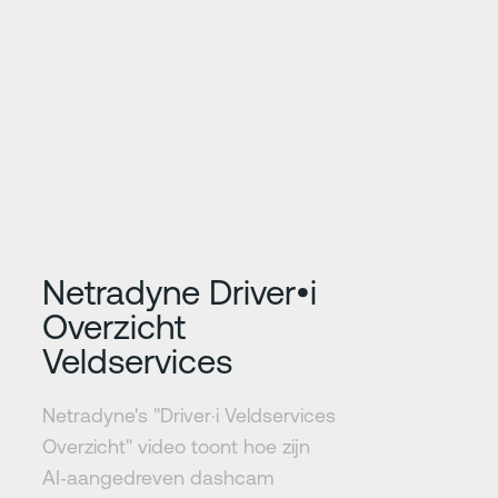
Meer informatie
Netradyne Driver•i
Overzicht
Veldservices
Netradyne's "Driver·i Veldservices
Overzicht" video toont hoe zijn
AI‑aangedreven dashcam