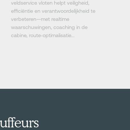
veldservice vloten helpt veiligheid,
efficiëntie en verantwoordelijkheid te
verbeteren—met realtime
waarschuwingen, coaching in de
cabine, route‑optimalisatie...
uffeurs