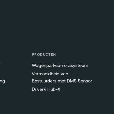
PRODUCTEN
r
Wagenparkcamerasysteem
Vermoeidheid van
ing
Bestuurders met DMS Sensor
Driver•i Hub-X