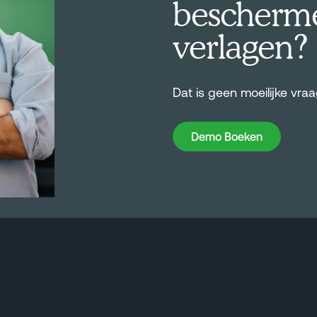
bescherme
verlagen?
Dat is geen moeilijke vra
Demo Boeken
Demo Boeken