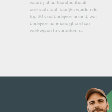
waarbij chauffeursfeedback
centraal staat. Jaarlijks worden de
top 20 vlootbedrijven erkend, wat
bedrijven aanmoedigt om hun
werkwijzen te verbeteren...