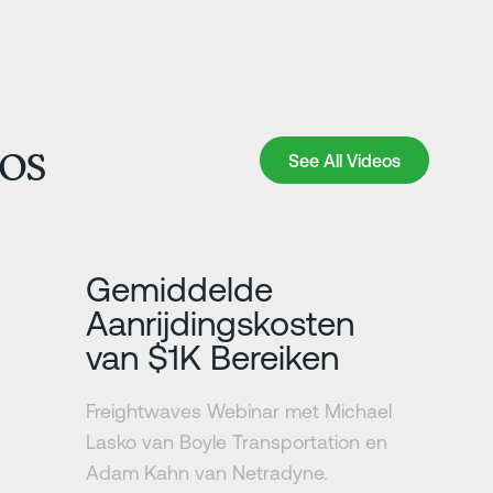
os
See All Videos
See All Videos
Meer informatie
Gemiddelde
Aanrijdingskosten
van $1K Bereiken
Freightwaves Webinar met Michael
Lasko van Boyle Transportation en
Adam Kahn van Netradyne.