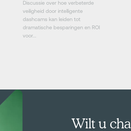
Discussie over hoe verbeterde
veiligheid door intelligente
dashcams kan leiden tot
dramatische besparingen en ROI
voor...
Wilt u cha